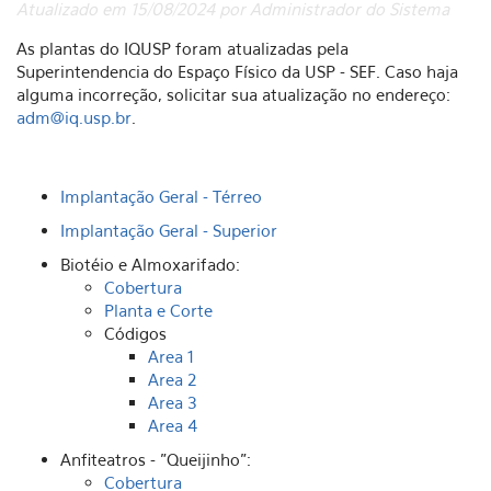
Atualizado em 15/08/2024 por Administrador do Sistema
As plantas do IQUSP foram atualizadas pela
Superintendencia do Espaço Físico da USP - SEF. Caso haja
alguma incorreção, solicitar sua atualização no endereço:
adm@iq.usp.br
.
Implantação Geral - Térreo
Implantação Geral - Superior
Biotéio e Almoxarifado:
Cobertura
Planta e Corte
Códigos
Area 1
Area 2
Area 3
Area 4
Anfiteatros - "Queijinho":
Cobertura