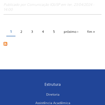
Publicado por Comunicação IQUSP em ter, 23/04/2024 -
14:00
1
2
3
4
5
próximo ›
fim »
Páginas
Estrutura
Diretoria
Assistência Acadêmica