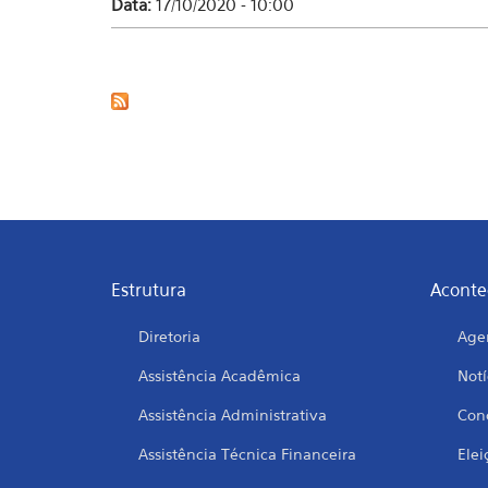
Data:
17/10/2020 - 10:00
Estrutura
Aconte
Diretoria
Age
Assistência Acadêmica
Notí
Assistência Administrativa
Conc
Assistência Técnica Financeira
Elei