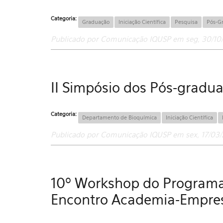
Categoria:
Graduação
Iniciação Científica
Pesquisa
Pós-G
Publicado por Comunicação IQUSP em seg, 30/10/
II Simpósio dos Pós-gradu
Categoria:
Departamento de Bioquímica
Iniciação Científica
Publicado por Comunicação IQUSP em sex, 17/03/
10º Workshop do Programa 
Encontro Academia-Empre