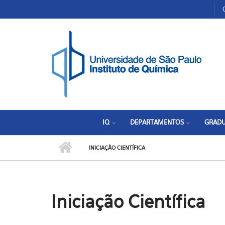
Pular para o conteúdo principal
Toggle high contrast
IQ
DEPARTAMENTOS
GRAD
INICIAÇÃO CIENTÍFICA
Iniciação Científica