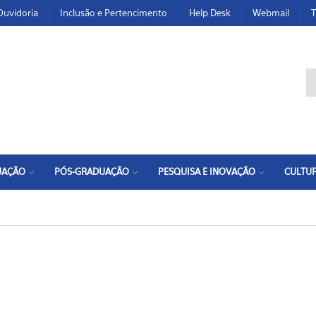
Ouvidoria
Inclusão e Pertencimento
Help Desk
Webmail
T
F
UAÇÃO
PÓS-GRADUAÇÃO
PESQUISA E INOVAÇÃO
CULTUR