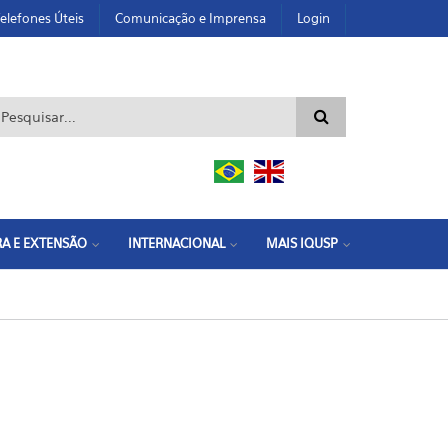
elefones Úteis
Comunicação e Imprensa
Login
ormulário de busca
A E EXTENSÃO
INTERNACIONAL
MAIS IQUSP