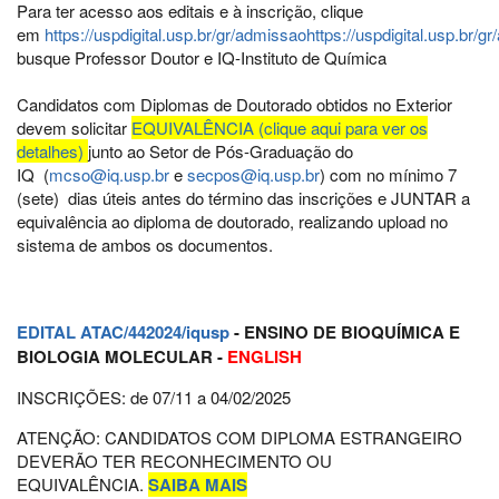
Para ter acesso aos editais e à inscrição, clique
em
https://uspdigital.usp.br/gr/admissao
https://uspdigital.usp.br/g
busque Professor Doutor e IQ-Instituto de Química
Candidatos com Diplomas de Doutorado obtidos no Exterior
devem solicitar
EQUIVALÊNCIA (clique aqui para ver os
detalhes)
junto ao Setor de Pós-Graduação do
IQ (
mcso@iq.usp.br
e
secpos@iq.usp.br
) com no mínimo 7
(sete) dias úteis antes do término das inscrições e JUNTAR a
equivalência ao diploma de doutorado, realizando upload no
sistema de ambos os documentos.
EDITAL ATAC/442024/iq
usp
- ENSINO DE BIOQUÍMICA E
BIOLOGIA MOLECULAR
-
ENGLISH
INSCRIÇÕES: de 07/11 a 04/02/2025
ATENÇÃO: CANDIDATOS COM DIPLOMA ESTRANGEIRO
DEVERÃO TER RECONHECIMENTO OU
EQUIVALÊNCIA.
SAIBA MAIS