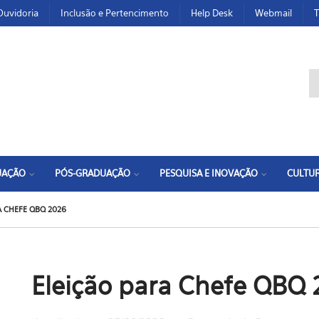
Ouvidoria
Inclusão e Pertencimento
Help Desk
Webmail
T
F
UAÇÃO
PÓS-GRADUAÇÃO
PESQUISA E INOVAÇÃO
CULTUR
A CHEFE QBQ 2026
Eleição para Chefe QBQ