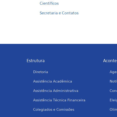
Científicos
Secretaria e Contatos
Estrutura
Aconte
Diretoria
Age
Assistência Acadêmica
Notí
Assistência Administrativa
Conc
Assistência Técnica Financeira
Elei
Colegiados e Comissões
Oli