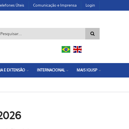
elefones Úteis
Comunicação e Imprensa
Login
ormulário de busca
A E EXTENSÃO
INTERNACIONAL
MAIS IQUSP
 2026