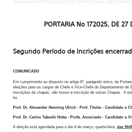
Atualizado em 05/02/2026 por Secretaria do Departament
PORTARIA No 172025, DE 2
Segundo Período de Incrições encerrad
COMUNICADO
Em cumprimento ao disposto no artigo
6
º, parágrafo único, da Portari
eleições para os cargos de Chefe e Vice-Chefe do Departamento de B
inscrições de chapas, não houve a inscrição de outras Chapas. A únic
foi:
Prof. Dr.
Alexander Henning Ulrich
- Prof. Titular - Candidato a
Prof. Dr.
Carlos Takeshi Hotta
- Profa.
Associado
- Candidat
o
a V
A eleição está agendada para
o dia 4 de março,
quarta-feira,
das
9h0