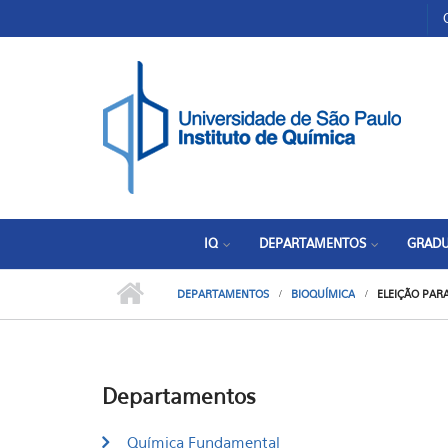
Pular para o conteúdo principal
Toggle high contrast
IQ
DEPARTAMENTOS
GRAD
DEPARTAMENTOS
BIOQUÍMICA
ELEIÇÃO PAR
Departamentos
Química Fundamental