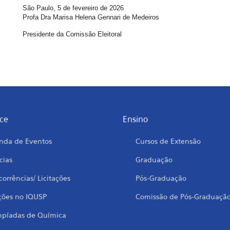
São Paulo,
5 de fevereiro de 2026
Profa Dra Marisa Helena Gennari de Medeiros
Presidente da Comissão Eleitoral
ce
Ensino
nda de Eventos
Cursos de Extensão
cias
Graduação
orrências/ Licitações
Pós-Graduação
ções no IQUSP
Comissão de Pós-Graduaçã
mpíadas de Química