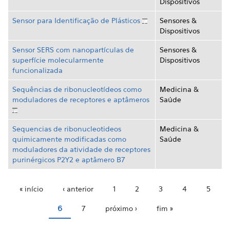
Dispositivos
Sensor para Identificação de Plásticos
Sensores &
Dispositivos
Sensor SERS com nanopartículas de
Sensores &
superfície molecularmente
Dispositivos
funcionalizada
Sequências de ribonucleotídeos como
Medicina &
moduladores de receptores e aptâmeros
Saúde
Sequencias de ribonucleotideos
Medicina &
quimicamente modificadas como
Saúde
moduladores da atividade de receptores
purinérgicos P2Y2 e aptâmero B7
« início
‹ anterior
1
2
3
4
5
Páginas
6
7
próximo ›
fim »