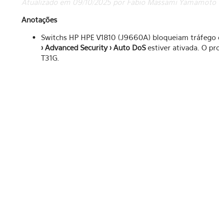
Atualizado em 09/10/2025 por Fabio Massami Yamamoto
Anotações
Switchs HP HPE V1810 (J9660A) bloqueiam tráfego d
> Advanced Security > Auto DoS
estiver ativada. O pr
T31G.