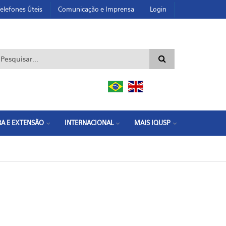
elefones Úteis
Comunicação e Imprensa
Login
ormulário de busca
A E EXTENSÃO
INTERNACIONAL
MAIS IQUSP