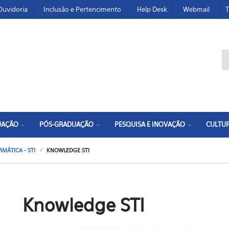
Ouvidoria
Inclusão e Pertencimento
Help Desk
Webmail
T
F
UAÇÃO
PÓS-GRADUAÇÃO
PESQUISA E INOVAÇÃO
CULTUR
MÁTICA - STI
KNOWLEDGE STI
Knowledge STI