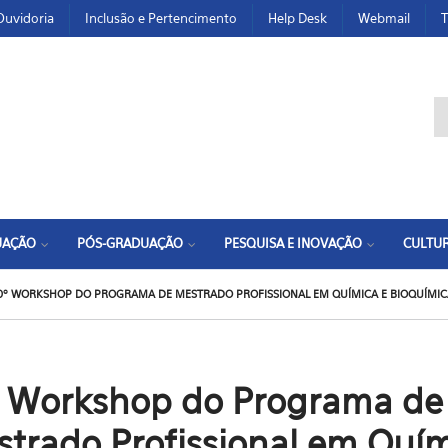
Ouvidoria
Inclusão e Pertencimento
Help Desk
Webmail
T
F
UAÇÃO
PÓS-GRADUAÇÃO
PESQUISA E INOVAÇÃO
CULTUR
0º WORKSHOP DO PROGRAMA DE MESTRADO PROFISSIONAL EM QUÍMICA E BIOQUÍMIC
º Workshop do Programa de
trado Profissional em Quí