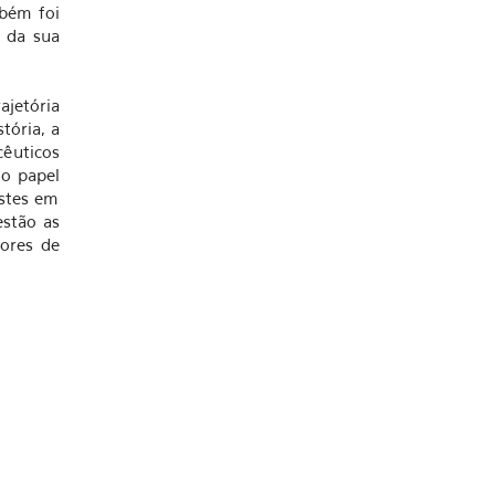
bém foi
 da sua
rajetória
tória, a
cêuticos
 o papel
estes em
estão as
tores de