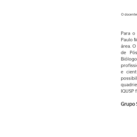
O docente
Para o 
Paulo 
área. O
de Pó
Biólogo
profiss
e cien
possibi
quadrie
IQUSP f
Grupo 