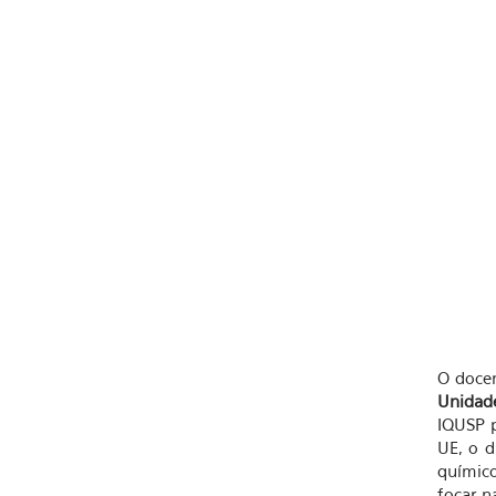
O docen
Unidade
IQUSP p
UE, o d
químico
focar n