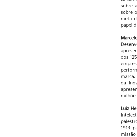
sobre a
sobre 
meta d
papel d
Marce
Desenv
apresen
dos 125
empres
perfor
marca, 
da Ino
aprese
milhões
Luiz He
Intele
palest
1913 pa
missão 