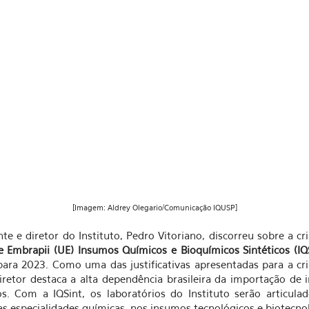
[Imagem: Aldrey Olegario/Comunicação IQUSP]
te e diretor do Instituto, Pedro Vitoriano, discorreu sobre a cr
 Embrapii (UE) Insumos Químicos e Bioquímicos Sintéticos (IQ
ara 2023. Como uma das justificativas apresentadas para a cr
iretor destaca a alta dependência brasileira da importação de
s. Com a IQSint, os laboratórios do Instituto serão articula
as especialidades químicas, nos insumos tecnológicos e biotecno