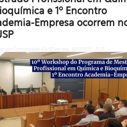
ioquímica e 1º Encontro
ademia-Empresa ocorrem n
USP
do por Comunicação IQUSP em seg, 19/12/2022 - 11:27