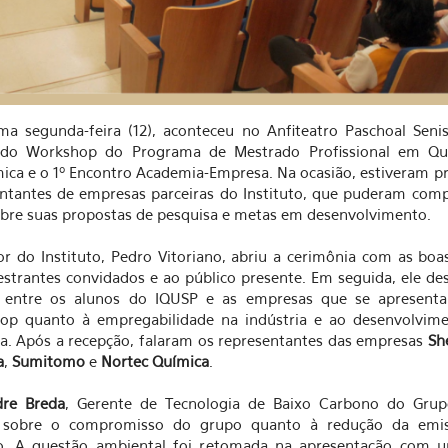
ma segunda-feira (12), aconteceu no Anfiteatro Paschoal Seni
 do Workshop do Programa de Mestrado Profissional em Qu
ica e o 1º Encontro Academia-Empresa. Na ocasião, estiveram p
ntantes de empresas parceiras do Instituto, que puderam comp
bre suas propostas de pesquisa e metas em desenvolvimento.
or do Instituto, Pedro Vitoriano, abriu a cerimônia com as boa
estrantes convidados e ao público presente. Em seguida, ele de
o entre os alunos do IQUSP e as empresas que se apresent
op quanto à empregabilidade na indústria e ao desenvolvim
a. Após a recepção, falaram os representantes das empresas
She
a
,
Sumitomo
e
Nortec Química
.
dre Breda
, Gerente de Tecnologia de Baixo Carbono do Gru
 sobre o compromisso do grupo quanto à redução da emi
o. A questão ambiental foi retomada na apresentação com u