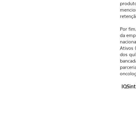
produt
mencio
retençã
Por fim
da empr
naciona
Ativos 
dos quí
bancada
parceri
oncolog
IQSint