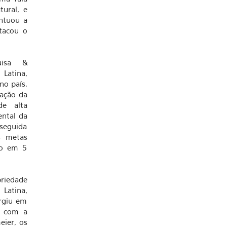
tural, e
ntuou a
tacou o
uisa &
Latina,
no país,
uação da
de alta
ntal da
 seguida
s metas
do em 5
priedade
Latina,
rgiu em
o, com a
eier, os