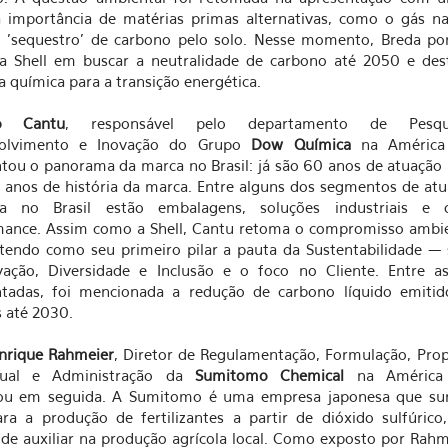
 importância de matérias primas alternativas, como o gás na
o 'sequestro' de carbono pelo solo. Nesse momento, Breda po
a Shell em buscar a neutralidade de carbono até 2050 e des
a química para a transição energética.
lo Cantu
, responsável pelo departamento de Pesq
olvimento e Inovação do
Grupo
Dow Química
na América 
tou o panorama da marca no Brasil: já são 60 anos de atuação 
 anos de história da marca. Entre alguns dos segmentos de at
a no Brasil estão embalagens, soluções industriais e 
mance. Assim como a Shell, Cantu retoma o compromisso ambie
tendo como seu primeiro pilar a pauta da Sustentabilidade —
vação, Diversidade e Inclusão e o foco no Cliente. Entre a
ntadas, foi mencionada a redução de carbono líquido emiti
 até 2030.
nrique Rahmeier
, Diretor de Regulamentação, Formulação, Pro
ctual e Administração da
Sumitomo Chemical
na América 
rou em seguida. A Sumitomo é uma empresa japonesa que su
ra a produção de fertilizantes a partir de dióxido sulfúric
de auxiliar na produção agrícola local. Como exposto por Rahm