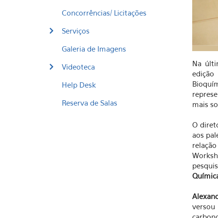
Concorrências/ Licitações
Serviços
Galeria de Imagens
Na últi
Videoteca
edição
Bioquím
Help Desk
represe
Reserva de Salas
mais so
O diret
aos pal
relaçã
Worksh
pesquis
Químic
Alexan
versou
carbon