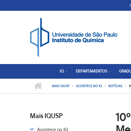
Pular para o conteúdo principal
Toggle high contrast
IQ
DEPARTAMENTOS
GRAD
MAIS IQUSP
ACONTECE NO IQ
NOTÍCIAS
1
10
Mais IQUSP
Mes
Acontece no IQ