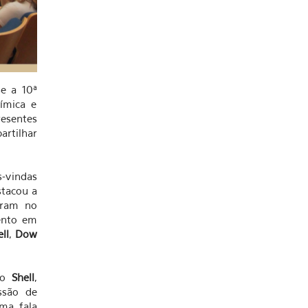
se a 10ª
ímica e
resentes
artilhar
s-vindas
stacou a
aram no
ento em
ll
,
Dow
po
Shell
,
ssão de
ma fala