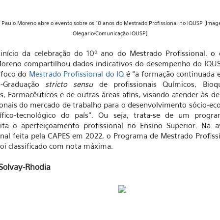
 Paulo Moreno abre o evento sobre os 10 anos do Mestrado Profissional no IQUSP
[Imag
Olegario/Comunicação IQUSP]
início da celebração do 10º ano do Mestrado Profissional, o
Moreno compartilhou dados indicativos do desempenho do IQUS
 foco do
Mestrado Profissional do IQ
é “a formação continuada 
s-Graduação
stricto sensu
de profissionais Químicos, Bioqu
s, Farmacêuticos e de outras áreas afins, visando atender às 
ionais do mercado de trabalho para o desenvolvimento sócio-e
tífico-tecnológico do país”. Ou seja, trata-se de um progr
lita o aperfeiçoamento profissional no Ensino Superior. Na a
nal feita pela CAPES em 2022, o Programa de Mestrado Profiss
oi classificado com nota máxima.
Solvay-Rhodia