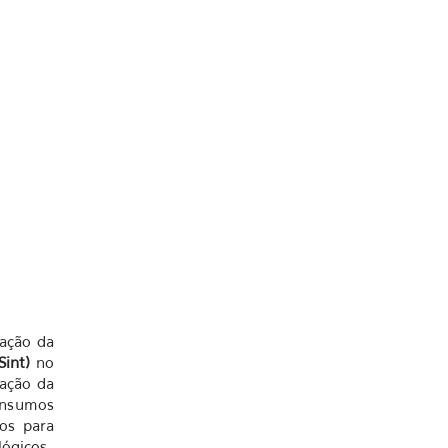
iação da
Sint)
no
iação da
 insumos
dos para
lógicos.