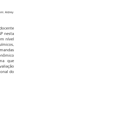
em: Aldrey
 docente
P nesta
em nível
ímicos,
demandas
conômico
ama que
valiação
ional do