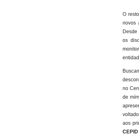
O rest
novos 
Desde 
os dis
monito
entidad
Busca
descont
no Cen
de mím
apresen
voltad
aos pr
CEPID