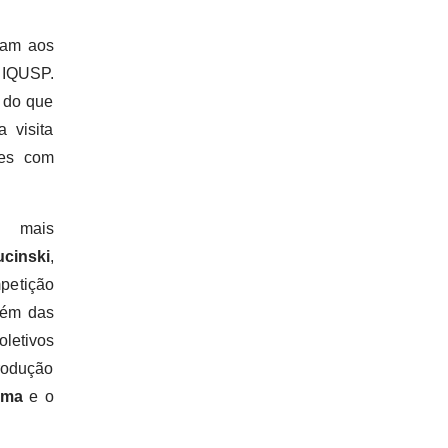
ram aos
 IQUSP.
 do que
 visita
des com
.
s mais
cinski
,
petição
além das
oletivos
rodução
oma
e o