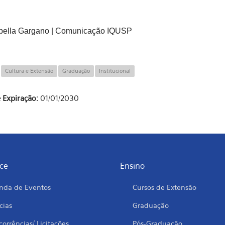
abella Gargano | Comunicação IQUSP
:
Cultura e Extensão
Graduação
Institucional
 Expiração:
01/01/2030
ce
Ensino
nda de Eventos
Cursos de Extensão
cias
Graduação
orrências/ Licitações
Pós-Graduação