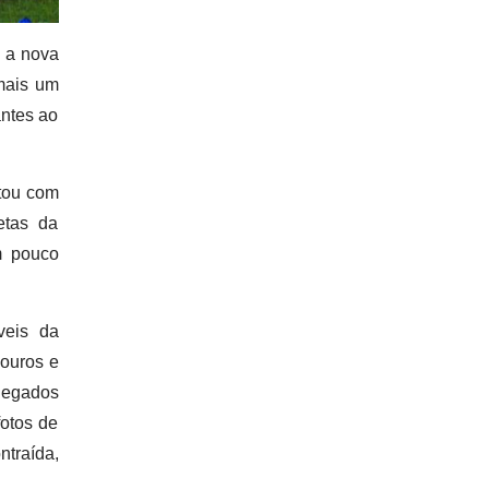
 a nova
 mais um
antes ao
ntou com
etas da
m pouco
veis da
louros e
hegados
fotos de
ntraída,