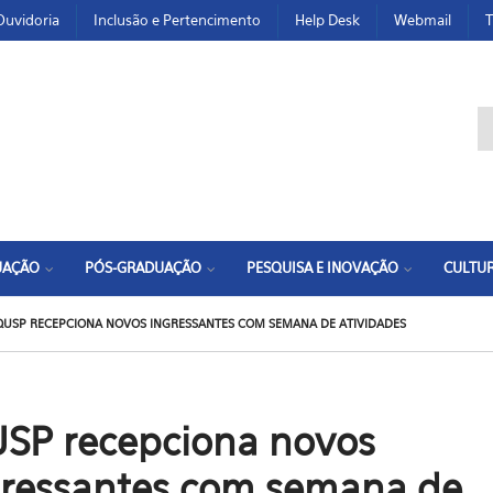
Ouvidoria
Inclusão e Pertencimento
Help Desk
Webmail
T
F
UAÇÃO
PÓS-GRADUAÇÃO
PESQUISA E INOVAÇÃO
CULTUR
QUSP RECEPCIONA NOVOS INGRESSANTES COM SEMANA DE ATIVIDADES
USP recepciona novos
gressantes com semana de