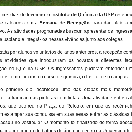
imos dias de fevereiro, o
Instituto de Química da USP
recebeu
de calouros com a
Semana de Recepção
, para dar início a
ivo. As atividades programadas buscam apresentar os ingress
ia uspiano e integrá-los nessas vivências junto aos colegas.
ada por alunos voluntários de anos anteriores, a recepção co
as atividades que introduziram os novatos a diferentes fac
ção no IQ e na USP. Os ingressantes puderam entender u
bre como funciona o curso de química, o Instituto e o campus.
o primeiro dia, aconteceu uma das etapas mais memorá
– a tradição das pinturas com tintas. Uma atividade entre ca
nos, que ocorreu na Praça do Relógio, em que os recém-c
 estampar sua conquista em suas testas e tirar as clássicas 
ssou no vestibular. O momento foi finalizado de forma desco
 grande guerra de balões de água no centro da Universidade.