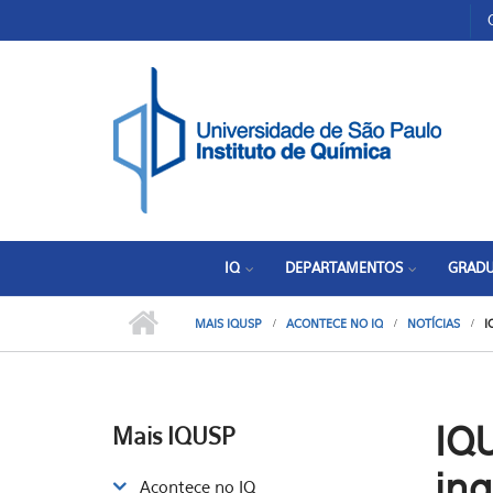
Pular para o conteúdo principal
Toggle high contrast
IQ
DEPARTAMENTOS
GRAD
MAIS IQUSP
ACONTECE NO IQ
NOTÍCIAS
I
IQ
Mais IQUSP
in
Acontece no IQ