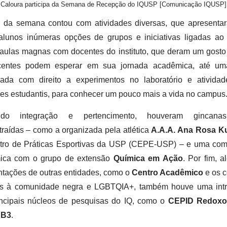
Caloura participa da Semana de Recepção do IQUSP [Comunicação IQUSP]
o da semana contou com atividades diversas, que apresenta
alunos inúmeras opções de grupos e iniciativas ligadas ao
aulas magnas com docentes do instituto, que deram um gosto
centes podem esperar em sua jornada acadêmica, até uma
rada com direito a experimentos no laboratório e ativida
es estudantis, para conhecer um pouco mais a vida no campus
ndo integração e pertencimento, houveram gincana
raídas – como a organizada pela atlética
A.A.A. Ana Rosa Ku
tro de Práticas Esportivas da USP (CEPE-USP) – e uma com
ica com o grupo de extensão
Química em Ação
. Por fim, 
tações de outras entidades, como o
Centro Acadêmico
e os c
os à comunidade negra e LGBTQIA+, também houve uma int
incipais núcleos de pesquisas do IQ, como o
CEPID Redox
 B3
.