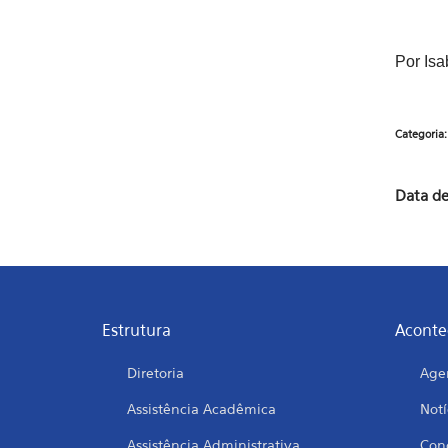
Por Is
Categoria
Data de
Estrutura
Aconte
Diretoria
Age
Assistência Acadêmica
Notí
Assistência Administrativa
Conc