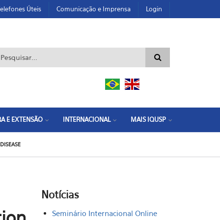
elefones Úteis
Comunicação e Imprensa
Login
ormulário de busca
A E EXTENSÃO
INTERNACIONAL
MAIS IQUSP
DISEASE
Notícias
tion
Seminário Internacional Online