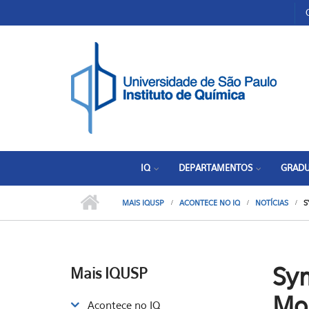
Pular para o conteúdo principal
Toggle high contrast
IQ
DEPARTAMENTOS
GRAD
MAIS IQUSP
ACONTECE NO IQ
NOTÍCIAS
S
Sy
Mais IQUSP
Mol
Acontece no IQ