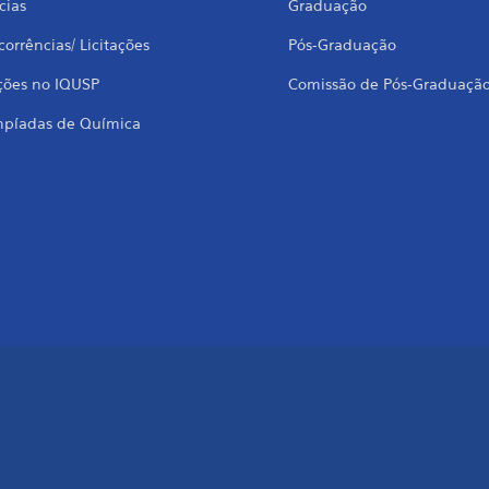
cias
Graduação
orrências/ Licitações
Pós-Graduação
ções no IQUSP
Comissão de Pós-Graduaçã
mpíadas de Química