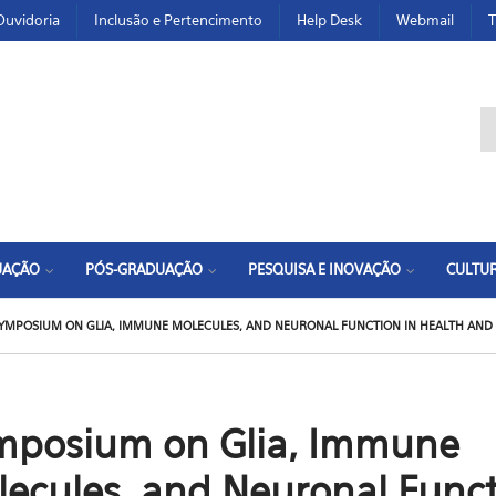
Ouvidoria
Inclusão e Pertencimento
Help Desk
Webmail
T
F
UAÇÃO
PÓS-GRADUAÇÃO
PESQUISA E INOVAÇÃO
CULTUR
YMPOSIUM ON GLIA, IMMUNE MOLECULES, AND NEURONAL FUNCTION IN HEALTH AND 
mposium on Glia, Immune
ecules, and Neuronal Func