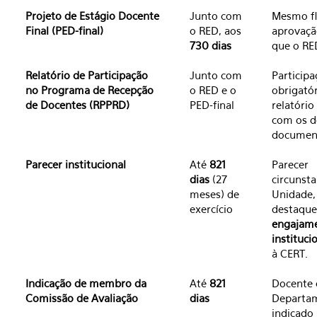
Projeto de Estágio Docente
Junto com
Mesmo fl
Final (PED-final)
o RED, aos
aprovaçã
730 dias
que o RE
Relatório de Participação
Junto com
Participa
no Programa de Recepção
o RED e o
obrigatór
de Docentes (RPPRD)
PED-final
relatório
com os d
documen
Parecer institucional
Até
821
Parecer
dias
(27
circunst
meses) de
Unidade,
exercício
destaque
engajam
instituci
à CERT.
Indicação de membro da
Até
821
Docente 
Comissão de Avaliação
dias
Departa
indicado 