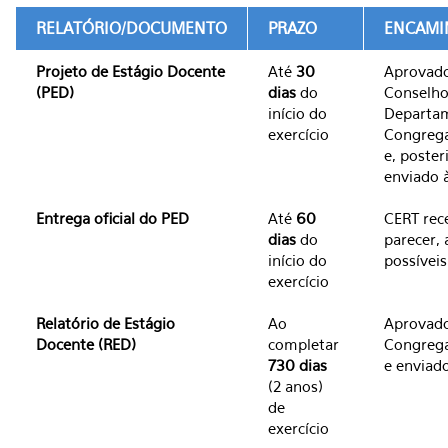
RELATÓRIO/DOCUMENTO
PRAZO
ENCAMI
Projeto de Estágio Docente
Até
30
Aprovado
(PED)
dias
do
Conselho
início do
Departam
exercício
Congreg
e, poste
enviado 
Entrega oficial do PED
Até
60
CERT rec
dias
do
parecer,
início do
possíveis
exercício
Relatório de Estágio
Ao
Aprovado
Docente (RED)
completar
Congreg
730 dias
e enviad
(2 anos)
de
exercício