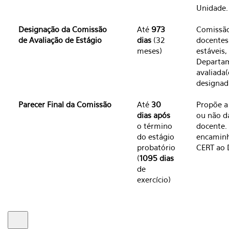
Unidade.
Designação da Comissão
Até
973
Comissão
de Avaliação de Estágio
dias
(32
docentes
meses)
estáveis,
Departam
avaliada(
designad
Parecer Final da Comissão
Até
30
Propõe a
dias após
ou não d
o término
docente.
do estágio
encaminh
probatório
CERT ao 
(
1095 dias
de
exercício)