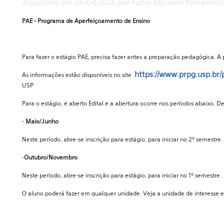
Atualizado em 06/04/2026 por Fabio Massami Yamamoto
PAE - Programa de Aperfeiçoamento de Ensino
Para fazer o estágio PAE, precisa fazer antes a preparação pedagógica. A
https://www.prpg.usp.br/
As informações estão disponíveis no site
USP
Para o estágio, é aberto Edital e a abertura ocorre nos períodos abaixo. D
•
Maio/Junho
Neste período, abre-se inscrição para estágio, para iniciar no 2º semestre.
•
Outubro/Novembro
Neste período, abre-se inscrição para estágio, para iniciar no 1º semestre.
O aluno poderá fazer em qualquer unidade. Veja a unidade de interesse e 