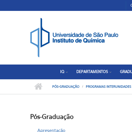
Pular para o conteúdo principal
Toggle high contrast
IQ
DEPARTAMENTOS
GRAD
PÓS-GRADUAÇÃO
PROGRAMAS INTERUNIDADES
Pós-Graduação
Apresentação