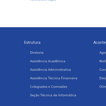
Estrutura
Aconte
Diretoria
Age
Assistência Acadêmica
Notí
Assistência Administrativa
Conc
Assistência Técnica Financeira
Elei
Colegiados e Comissões
Oli
Seção Técnica de Informática