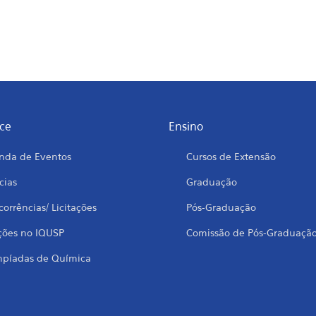
ce
Ensino
nda de Eventos
Cursos de Extensão
cias
Graduação
orrências/ Licitações
Pós-Graduação
ções no IQUSP
Comissão de Pós-Graduaçã
mpíadas de Química