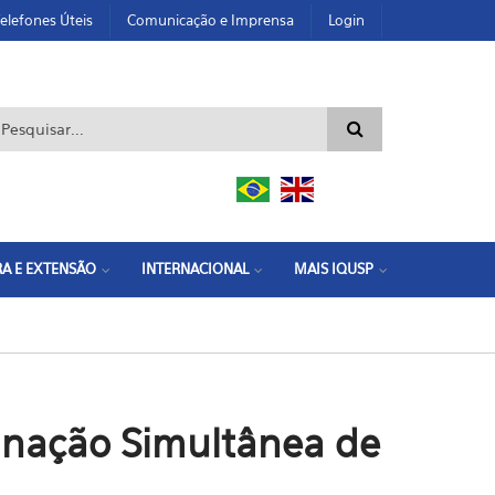
elefones Úteis
Comunicação e Imprensa
Login
ormulário de busca
A E EXTENSÃO
INTERNACIONAL
MAIS IQUSP
minação Simultânea de