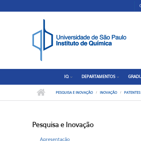
Pular para o conteúdo principal
Toggle high contrast
IQ
DEPARTAMENTOS
GRAD
PESQUISA E INOVAÇÃO
INOVAÇÃO
PATENTES
Pesquisa e Inovação
Apresentação