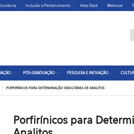
Ouvidoria
Inclusão e Pertencimento
Help Desk
Webmail
T
F
UAÇÃO
PÓS-GRADUAÇÃO
PESQUISA E INOVAÇÃO
CULTUR
PORFIRÍNICOS PARA DETERMINAÇÃO SIMULTÂNEA DE ANALITOS
Porfirínicos para Deter
Analitos