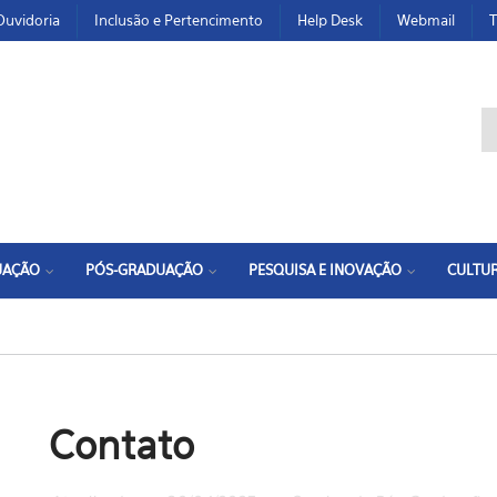
Ouvidoria
Inclusão e Pertencimento
Help Desk
Webmail
T
F
UAÇÃO
PÓS-GRADUAÇÃO
PESQUISA E INOVAÇÃO
CULTUR
Contato