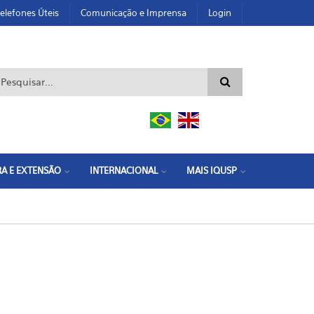
elefones Úteis
Comunicação e Imprensa
Login
ormulário de busca
A E EXTENSÃO
INTERNACIONAL
MAIS IQUSP