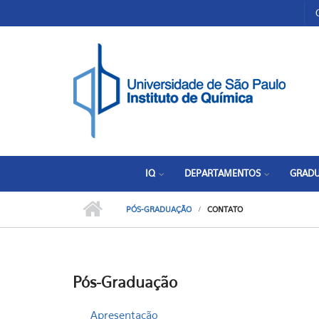
Pular para o conteúdo principal
Toggle high contrast
IQ
DEPARTAMENTOS
GRAD
PÓS-GRADUAÇÃO
CONTATO
Pós-Graduação
Apresentação