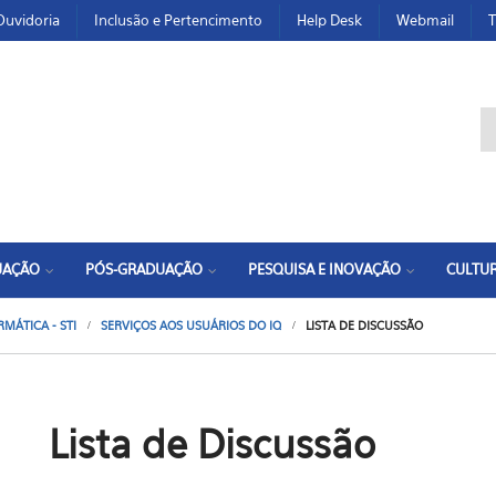
Ouvidoria
Inclusão e Pertencimento
Help Desk
Webmail
T
F
UAÇÃO
PÓS-GRADUAÇÃO
PESQUISA E INOVAÇÃO
CULTUR
MÁTICA - STI
SERVIÇOS AOS USUÁRIOS DO IQ
LISTA DE DISCUSSÃO
Lista de Discussão