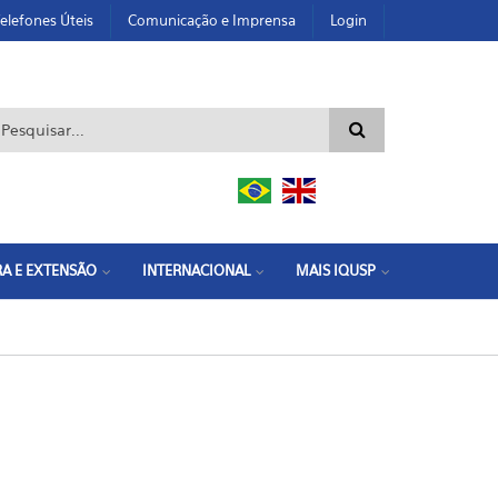
elefones Úteis
Comunicação e Imprensa
Login
ormulário de busca
A E EXTENSÃO
INTERNACIONAL
MAIS IQUSP