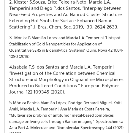
2. Klester S.Souza, Erico Teixeira-Neto, Marcia L.A.
Temperini and Diego P.dos Santos, “Interplay between
Near-Field Properties and Au Nanrod Cluster Structure:
Extending Hot Spots for Surface-Enhanced Raman
Scattering” J. Braz. Chem. Soc. 2019, 30, 2624-2633.
3.
Mónica B.Mamián-Lopez and Marcia L.A. Temperini “Hotspot
Stabilization of Gold Nanoparticles for Application of
Quantitative SERS in Bioanalytical Systems” Quim. Nova
42
1084-
1090 (2019).
4.Isabela F.S. dos Santos and Marcia L.A. Temperini
“Investigation of the Correlation between Chemical
Structure and Morphology in Oligoaniline Microspheres
Produced in Buffered Conditions.” European Polymer
Journal 122 109345 (2020).
5.
Mónica Benicia Mamián-López, Rodrigo Bernardi Miguel, Koiti
Araki,
Marcia L. A. Temperini, Ana Maria da Costa Ferreira,
“Multivariate probing of antitumor metal-based complexes
damage on living cells through Raman imaging” Spectrochimica
Acta Part A: Molecular and Biomolecular Spectroscopy 244 (2021)