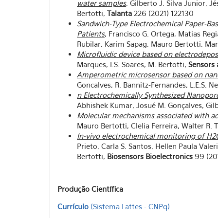
water samples
, Gilberto J. Silva Junior,
Bertotti,
Talanta
226 (2021) 122130
Sandwich-Type Electrochemical Paper-Bas
Patients
, Francisco G. Ortega, Matias Regi
Rubilar, Karim Sapag, Mauro Bertotti, Mar
Microfluidic device based on electrodep
Marques, I.S. Soares, M. Bertotti,
Sensors 
Amperometric microsensor based on nanopo
Goncalves, R. Bannitz-Fernandes, L.E.S. Net
n Electrochemically Synthesized Nanoporo
Abhishek Kumar, Josué M. Gonçalves, Gilbe
Molecular mechanisms associated with aci
Mauro Bertotti, Clelia Ferreira, Walter R. 
In-vivo electrochemical monitoring of H2
Prieto, Carla S. Santos, Hellen Paula Vale
Bertotti,
Biosensors Bioelectronics
99 (201
Produção Científica
Currículo
(Sistema Lattes - CNPq)