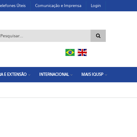
elefones Úteis
Comunicação e Imprensa
Login
ormulário de busca
A E EXTENSÃO
INTERNACIONAL
MAIS IQUSP