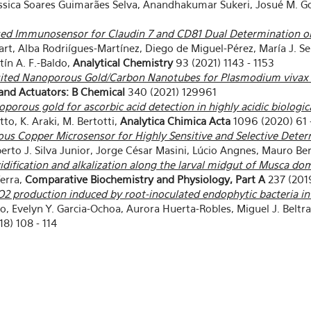
 Jéssica Soares Guimarães Selva, Anandhakumar Sukeri, Josué M. G
ed Immunosensor for Claudin 7 and CD81 Dual Determination on 
art, Alba Rodriígues-Martínez, Diego de Miguel-Pérez, María J. Se
tín A. F.-Baldo,
Analytical Chemistry
93 (2021) 1143 - 1153
osited Nanoporous Gold/Carbon Nanotubes for Plasmodium vivax 
and Actuators: B Chemical
340 (2021) 129961
rous gold for ascorbic acid detection in highly acidic biologica
to, K. Araki, M. Bertotti,
Analytica Chimica Acta
1096 (2020) 61 
us Copper Microsensor for Highly Sensitive and Selective Deter
rto J. Silva Junior, Jorge César Masini, Lúcio Angnes, Mauro Ber
dification and alkalization along the larval midgut of Musca do
Terra,
Comparative Biochemistry and Physiology, Part A
237 (201
O2 production induced by root-inoculated endophytic bacteria in
rio, Evelyn Y. Garcia-Ochoa, Aurora Huerta-Robles, Miguel J. Belt
8) 108 - 114