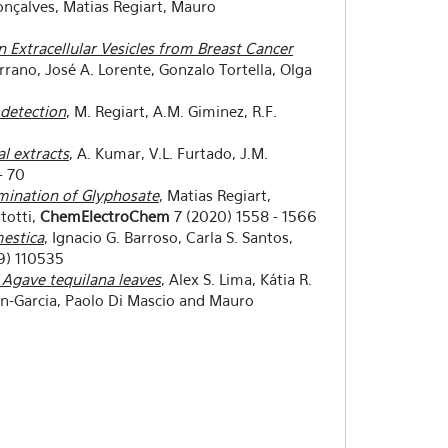
onçalves, Matias Regiart, Mauro
Extracellular Vesicles from Breast Cancer
rrano, José A. Lorente, Gonzalo Tortella, Olga
detection
, M. Regiart, A.M. Giminez, R.F.
l extracts
, A. Kumar, V.L. Furtado, J.M.
- 70
mination of Glyphosate
, Matias Regiart,
totti,
ChemElectroChem
7 (2020) 1558 - 1566
mestica
, Ignacio G. Barroso, Carla S. Santos,
9) 110535
 Agave tequilana leaves
, Alex S. Lima, Kátia R.
ran-Garcia, Paolo Di Mascio and Mauro