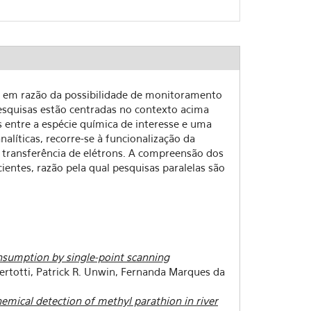
ão em razão da possibilidade de monitoramento
squisas estão centradas no contexto acima
s entre a espécie química de interesse e uma
alíticas, recorre-se à funcionalização da
e transferência de elétrons. A compreensão dos
entes, razão pela qual pesquisas paralelas são
onsumption by single-point scanning
Bertotti, Patrick R. Unwin, Fernanda Marques da
emical detection of methyl parathion in river