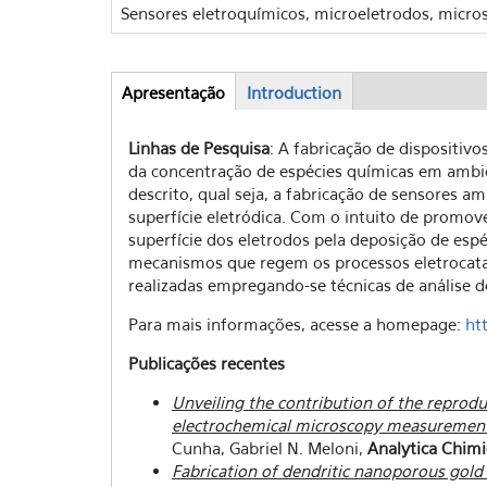
Sensores eletroquímicos, microeletrodos, micro
Apresentação
(aba
Introduction
Abas
ativa)
Linhas de Pesquisa
: A fabricação de dispositi
da concentração de espécies químicas em ambi
descrito, qual seja, a fabricação de sensores a
superfície eletródica. Com o intuito de promove
superfície dos eletrodos pela deposição de esp
mecanismos que regem os processos eletrocatalí
realizadas empregando-se técnicas de análise d
Para mais informações, acesse a homepage:
ht
Publicações recentes
Unveiling the contribution of the reprod
electrochemical microscopy measuremen
Cunha, Gabriel N. Meloni,
Analytica Chimi
Fabrication of dendritic nanoporous gold 