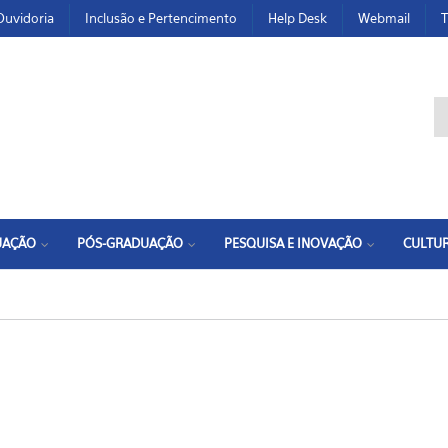
Ouvidoria
Inclusão e Pertencimento
Help Desk
Webmail
T
F
UAÇÃO
PÓS-GRADUAÇÃO
PESQUISA E INOVAÇÃO
CULTUR