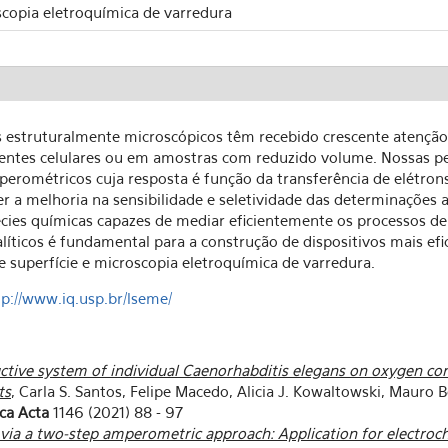
scopia eletroquímica de varredura
vos estruturalmente microscópicos têm recebido crescente atenç
entes celulares ou em amostras com reduzido volume. Nossas pe
mperométricos cuja resposta é função da transferência de elétron
r a melhoria na sensibilidade e seletividade das determinações an
écies químicas capazes de mediar eficientemente os processos d
ticos é fundamental para a construção de dispositivos mais efici
e superfície e microscopia eletroquímica de varredura.
tp://www.iq.usp.br/lseme/
uctive system of individual Caenorhabditis elegans on oxygen c
ts
, Carla S. Santos, Felipe Macedo, Alicia J. Kowaltowski, Mauro 
ca Acta
1146 (2021) 88 - 97
via a two-step amperometric approach: Application for electroch