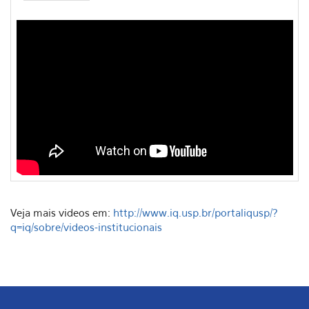
Veja mais videos em:
http://www.iq.usp.br/portaliqusp/?
q=iq/sobre/videos-institucionais