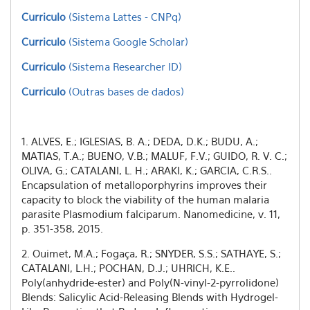
Curriculo
(Sistema Lattes - CNPq)
Curriculo
(Sistema Google Scholar)
Curriculo
(Sistema Researcher ID)
Curriculo
(Outras bases de dados)
1. ALVES, E.; IGLESIAS, B. A.; DEDA, D.K.; BUDU, A.;
MATIAS, T.A.; BUENO, V.B.; MALUF, F.V.; GUIDO, R. V. C.;
OLIVA, G.; CATALANI, L. H.; ARAKI, K.; GARCIA, C.R.S..
Encapsulation of metalloporphyrins improves their
capacity to block the viability of the human malaria
parasite Plasmodium falciparum. Nanomedicine, v. 11,
p. 351-358, 2015.
2. Ouimet, M.A.; Fogaça, R.; SNYDER, S.S.; SATHAYE, S.;
CATALANI, L.H.; POCHAN, D.J.; UHRICH, K.E..
Poly(anhydride-ester) and Poly(N-vinyl-2-pyrrolidone)
Blends: Salicylic Acid-Releasing Blends with Hydrogel-