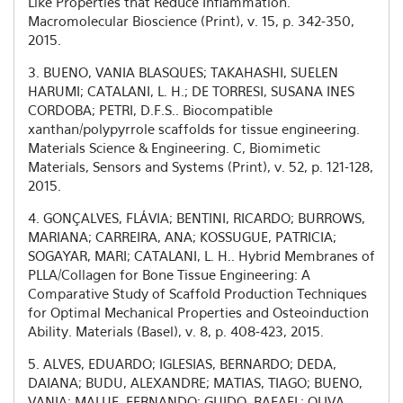
Like Properties that Reduce Inflammation.
Macromolecular Bioscience (Print), v. 15, p. 342-350,
2015.
3. BUENO, VANIA BLASQUES; TAKAHASHI, SUELEN
HARUMI; CATALANI, L. H.; DE TORRESI, SUSANA INES
CORDOBA; PETRI, D.F.S.. Biocompatible
xanthan/polypyrrole scaffolds for tissue engineering.
Materials Science & Engineering. C, Biomimetic
Materials, Sensors and Systems (Print), v. 52, p. 121-128,
2015.
4. GONÇALVES, FLÁVIA; BENTINI, RICARDO; BURROWS,
MARIANA; CARREIRA, ANA; KOSSUGUE, PATRICIA;
SOGAYAR, MARI; CATALANI, L. H.. Hybrid Membranes of
PLLA/Collagen for Bone Tissue Engineering: A
Comparative Study of Scaffold Production Techniques
for Optimal Mechanical Properties and Osteoinduction
Ability. Materials (Basel), v. 8, p. 408-423, 2015.
5. ALVES, EDUARDO; IGLESIAS, BERNARDO; DEDA,
DAIANA; BUDU, ALEXANDRE; MATIAS, TIAGO; BUENO,
VANIA; MALUF, FERNANDO; GUIDO, RAFAEL; OLIVA,