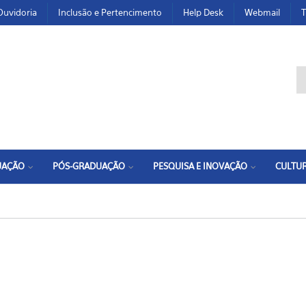
Ouvidoria
Inclusão e Pertencimento
Help Desk
Webmail
T
F
UAÇÃO
PÓS-GRADUAÇÃO
PESQUISA E INOVAÇÃO
CULTUR