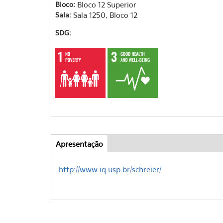
Bloco:
Bloco 12 Superior
Sala:
Sala 1250, Bloco 12
SDG:
Apresentação
(aba
Abas
ativa)
http://www.iq.usp.br/schreier/