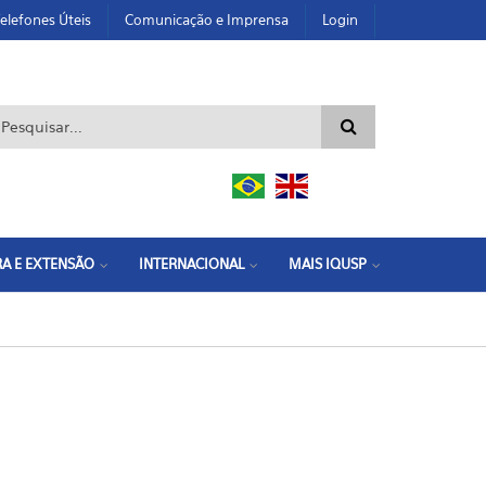
elefones Úteis
Comunicação e Imprensa
Login
ormulário de busca
A E EXTENSÃO
INTERNACIONAL
MAIS IQUSP