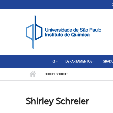
Pular para o conteúdo principal
Toggle high contrast
IQ
DEPARTAMENTOS
GRAD
SHIRLEY SCHREIER
Shirley Schreier