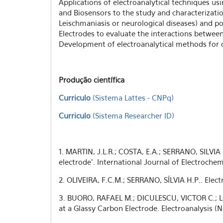
Applications of electroanalytical techniques u
and Biosensors to the study and characterization
Leischmaniasis or neurological diseases) and p
Electrodes to evaluate the interactions between
Development of electroanalytical methods for q
Produção científica
Curriculo
(Sistema Lattes - CNPq)
Curriculo
(Sistema Researcher ID)
1. MARTIN, J.L.R.; COSTA, E.A.; SERRANO, SILVIA 
electrode'. International Journal of Electrochemi
2. OLIVEIRA, F.C.M.; SERRANO, SÍLVIA H.P.. Elect
3. BUORO, RAFAEL M.; DICULESCU, VICTOR C.; LO
at a Glassy Carbon Electrode. Electroanalysis (N