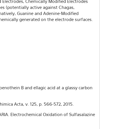
 Electrodes, Chemically Modified Electrodes
es (potentially active against Chagas,
rnatively, Guanine and Adenine-Modified
chemically generated on the electrode surfaces.
 oenothein B and ellagic acid at a glassy carbon
himica Acta, v. 125, p. 566-572, 2015.
IA. Electrochemical Oxidation of Sulfasalazine