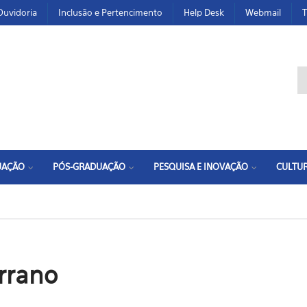
Ouvidoria
Inclusão e Pertencimento
Help Desk
Webmail
T
F
UAÇÃO
PÓS-GRADUAÇÃO
PESQUISA E INOVAÇÃO
CULTUR
errano