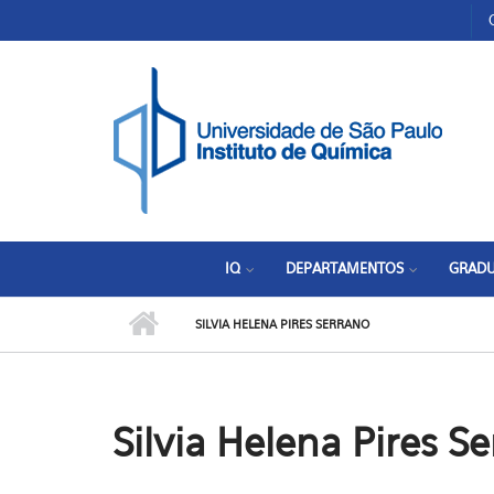
Pular para o conteúdo principal
Toggle high contrast
IQ
DEPARTAMENTOS
GRAD
SILVIA HELENA PIRES SERRANO
Silvia Helena Pires S