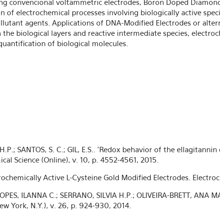
sing convencional voltammetric electrodes, Boron Doped Diamond
 of electrochemical processes involving biologically active speci
ollutant agents. Applications of DNA-Modified Electrodes or alte
 the biological layers and reactive intermediate species, electro
uantification of biological molecules.
H.P.; SANTOS, S. C.; GIL, E.S.. 'Redox behavior of the ellagitannin
cal Science (Online), v. 10, p. 4552-4561, 2015.
rochemically Active L-Cysteine Gold Modified Electrodes. Electroc
PES, ILANNA C.; SERRANO, SILVIA H.P.; OLIVEIRA-BRETT, ANA MAR
ew York, N.Y.), v. 26, p. 924-930, 2014.