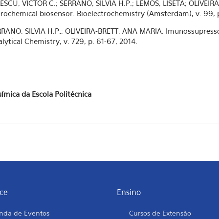
SCU, VICTOR C.; SERRANO, SILVIA H.P.; LEMOS, LISETA; OLIVEIRA-
rochemical biosensor. Bioelectrochemistry (Amsterdam), v. 99, p
RANO, SILVIA H.P
.
; OLIVEIRA-BRETT, ANA MARIA. Imunossupresso
ytical Chemistry, v. 729, p. 61-67, 2014.
ímica da Escola Politécnica
ce
Ensino
nda de Eventos
Cursos de Extensão