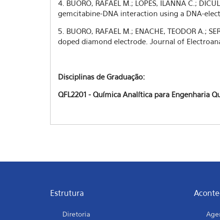
4. BUORO, RAFAEL M.; LOPES, ILANNA C.; DICULE
gemcitabine-DNA interaction using a DNA-elect
5. BUORO, RAFAEL M.; ENACHE, TEODOR A.; SER
doped diamond electrode. Journal of Electroanal
Disciplinas de Graduação:
QFL2201 - Química Analítica para Engenharia Qu
Estrutura
Aconte
Diretoria
Age