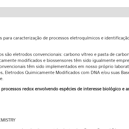
s para caracterização de processos eletroquímicos e identificaçã
dos são eletrodos convencionais: carbono vítreo e pasta de carb
camente modificados e biossensores têm sido igualmente empre
 convencionais têm sido implementados em nosso próprio laborató
vos, Eletrodos Quimicamente Modificados com DNA e/ou suas Base
e.
e processos redox envolvendo espécies de interesse biológico e a
EMISTRY