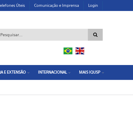
elefones Úteis
Comunicação e Imprensa
Login
ormulário de busca
A E EXTENSÃO
INTERNACIONAL
MAIS IQUSP