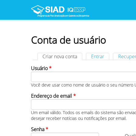
Pular para o conteúdo principal
Menu principal
Conta de usuário
Criar nova conta
(aba ativa)
Entrar
Recuper
Abas primárias
Usuário
*
Você deve usar como nome de usuário o seu número USP
Endereço de email
*
Um email válido. Todos os emails do sistema são enviad
desejar receber notícias ou notificações por email.
Senha
*