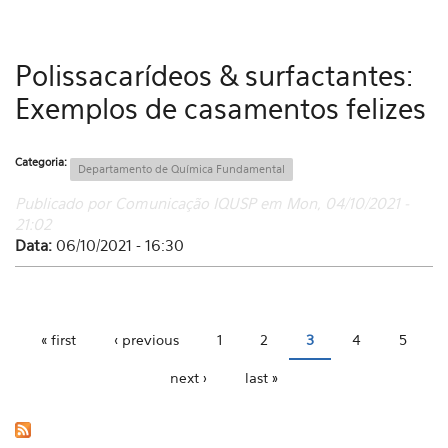
Polissacarídeos & surfactantes:
Exemplos de casamentos felizes
Categoria:
Departamento de Química Fundamental
Publicado por Comunicação IQUSP em Mon, 04/10/2021 -
21:02
Data:
06/10/2021 - 16:30
« first
‹ previous
1
2
3
4
5
Pages
next ›
last »