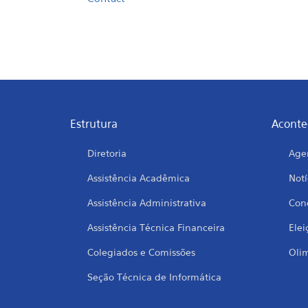
Estrutura
Aconte
Diretoria
Age
Assistência Acadêmica
Notí
Assistência Administrativa
Conc
Assistência Técnica Financeira
Elei
Colegiados e Comissões
Oli
Seção Técnica de Informática