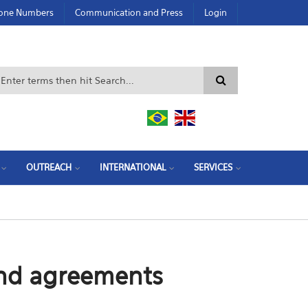
hone Numbers
Communication and Press
Login
Search form
OUTREACH
INTERNATIONAL
SERVICES
nd agreements