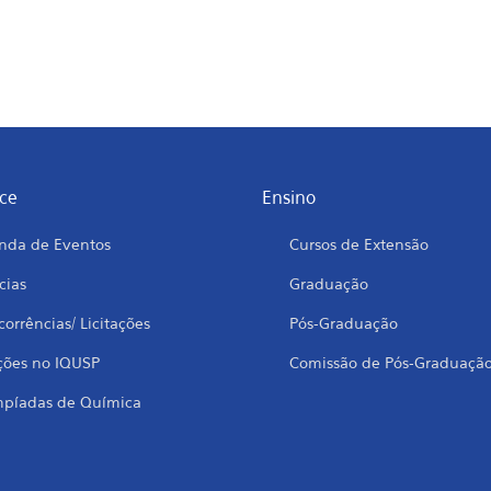
ce
Ensino
nda de Eventos
Cursos de Extensão
cias
Graduação
orrências/ Licitações
Pós-Graduação
ções no IQUSP
Comissão de Pós-Graduaçã
mpíadas de Química