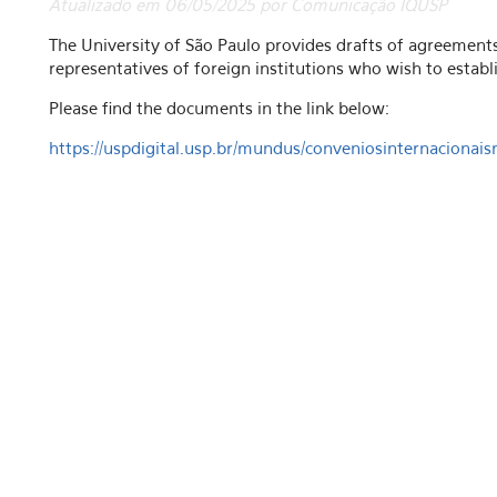
Atualizado em 06/05/2025 por Comunicação IQUSP
The University of São Paulo provides drafts of agreeme
representatives of foreign institutions who wish to establ
Please find the documents in the link below:
https://uspdigital.usp.br/mundus/conveniosinternacion