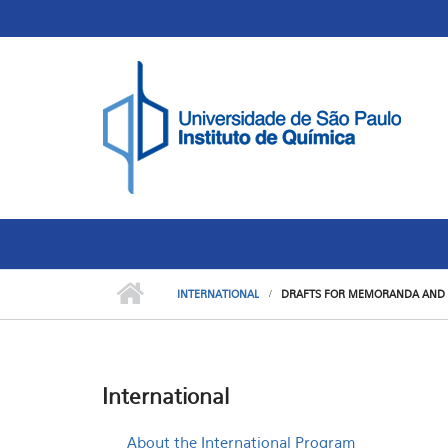
Skip to main content
Toggle high contrast
INTERNATIONAL
DRAFTS FOR MEMORANDA AND
International
About the International Program