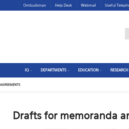
Ombudsman
Help Desk
Webmail
Useful Telep
IQ
DEPARTMENTS
EDUCATION
RESEARCH
 AGREEMENTS
Drafts for memoranda a