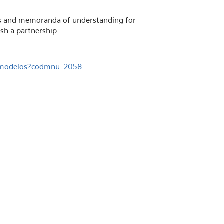
nts and memoranda of understanding for
ish a partnership.
aismodelos?codmnu=2058