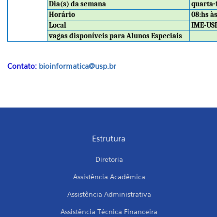
Dia(s) da semana
quarta-
Horário
08:hs às
Local
IME-US
vagas disponíveis para Alunos Especiais
Contato:
bioinformatica@usp.br
Estrutura
Diretoria
Assistência Acadêmica
Assistência Administrativa
Assistência Técnica Financeira