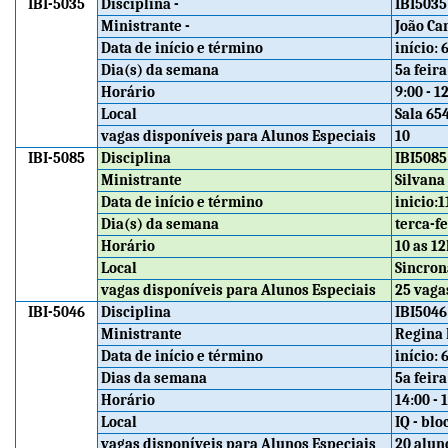
IBI-5035
Disciplina -
IBI5035
Ministrante -
João Ca
Data de início e término
início:
Dia(s) da semana
5a feira
Horário
9:00 - 1
Local
Sala 65
vagas disponíveis para Alunos Especiais
10
IBI-5085
Disciplina
IBI5085
Ministrante
Silvana 
Data de início e término
inicio:1
Dia(s) da semana
terca-f
Horário
10 as 12
Local
Sincron
vagas disponíveis para Alunos Especiais
25 vaga
IBI-5046
Disciplina
IBI5046
Ministrante
Regina 
Data de início e término
início:
Dias da semana
5a feira
Horário
14:00 - 
Local
IQ - blo
vagas disponíveis para Alunos Especiais
20 alun