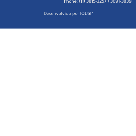
Phone: (11) 3815-3257 / 3091-3839
Desenvolvido por
IQUSP