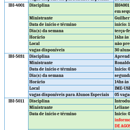
IBI-4001
Disciplina
IBI4001
em sequ
Ministrante
Guilhe
Data de início e término
inicio:
Dia(s) da semana
terça-fe
Horário
16hs às
Local
não pre
vagas disponíveis
30 alun
IBI-5031
Disciplina
Aprendi
Ministrante
Ronald
Data de início e término
Início:
Dia(s) da semana
segunda
Horário
14hs às
Local
IME-US
vagas disponíveis para Alunos Especiais
05 vaga
IBI-5011
Disciplina
Introdu
Ministrante
Leliane
Data de início e término
Inicio:
informo
DE AGOS