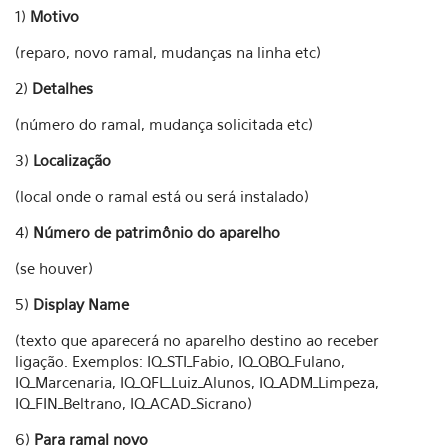
1)
Motivo
(reparo, novo ramal, mudanças na linha etc)
2)
Detalhes
(número do ramal, mudança solicitada etc)
3)
Localização
(local onde o ramal está ou será instalado)
4)
Número de patrimônio do aparelho
(se houver)
5)
Display Name
(texto que aparecerá no aparelho destino ao receber
ligação. Exemplos: IQ_STI_Fabio, IQ_QBQ_Fulano,
IQ_Marcenaria, IQ_QFL_Luiz_Alunos, IQ_ADM_Limpeza,
IQ_FIN_Beltrano, IQ_ACAD_Sicrano)
6)
Para ramal novo