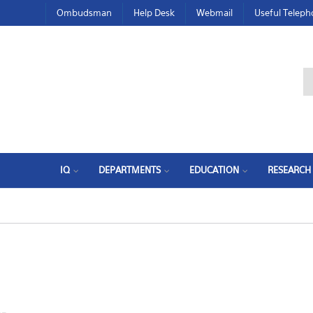
Ombudsman
Help Desk
Webmail
Useful Telep
IQ
DEPARTMENTS
EDUCATION
RESEARCH