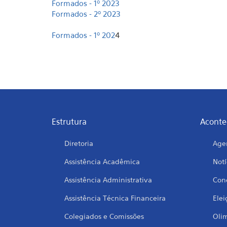
Formados - 1º 202
3
Formados - 2º 202
3
Formados - 1º 202
4
Estrutura
Aconte
Diretoria
Age
Assistência Acadêmica
Notí
Assistência Administrativa
Conc
Assistência Técnica Financeira
Elei
Colegiados e Comissões
Oli