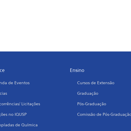
ce
Ensino
nda de Eventos
Cursos de Extensão
cias
Graduação
orrências/ Licitações
Pós-Graduação
ções no IQUSP
Comissão de Pós-Graduaçã
mpíadas de Química