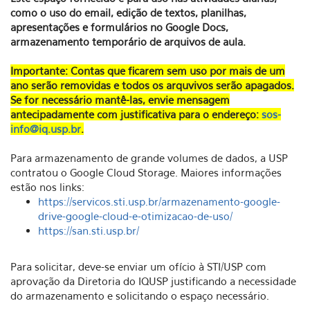
como o uso do email, edição de textos, planilhas,
apresentações e formulários no Google Docs,
armazenamento temporário de arquivos de aula.
Importante: Contas que ficarem sem uso por mais de um
ano serão removidas e todos os arquvivos serão apagados.
Se for necessário mantê-las, envie mensagem
antecipadamente com justificativa para o endereço:
sos-
info@iq.usp.br
.
Para armazenamento de grande volumes de dados, a USP
contratou o Google Cloud Storage. Maiores informações
estão nos links:
https://servicos.sti.usp.br/armazenamento-google-
drive-google-cloud-e-otimizacao-de-uso/
https://san.sti.usp.br/
Para solicitar, deve-se enviar um ofício à STI/USP com
aprovação da Diretoria do IQUSP justificando a necessidade
do armazenamento e solicitando o espaço necessário.