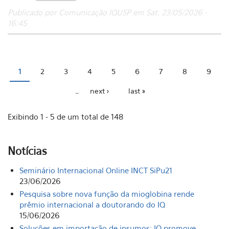
Publicado por Comunicação IQUSP em Sat, 23/05/2026 -
16:45
1
2
3
4
5
6
7
8
9
Pages
…
next ›
last »
Exibindo 1 - 5 de um total de 148
Notícias
Seminário Internacional Online INCT SiPu21
23/06/2026
Pesquisa sobre nova função da mioglobina rende
prêmio internacional a doutorando do IQ
15/06/2026
Soluções em importação de insumos: IQ promove