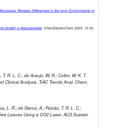
croscopy Reveals Differences in the Ionic Environments of
and Growth in Nanodroplets
. ChemElectroChem 2023, 10 (9).
 T. R. L. C.; de Araujo, W. R.; Coltro, W. K. T.
 Clinical Analysis. TrAC Trends Anal. Chem.
, L. R.; de Siervo, A.; Paixão, T. R. L. C.;
 Tree Leaves Using a CO2 Laser. ACS Sustain.