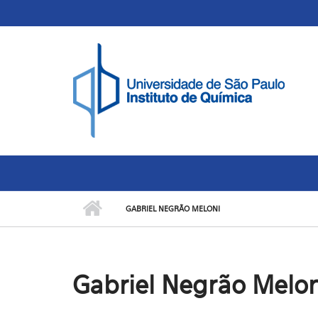
Skip to main content
Toggle high contrast
GABRIEL NEGRÃO MELONI
Gabriel Negrão Melon