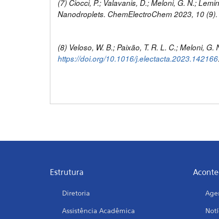
(7) Ciocci, P.; Valavanis, D.; Meloni, G. N.; Lem
Nanodroplets. ChemElectroChem 2023, 10 (9)
(8) Veloso, W. B.; Paixão, T. R. L. C.; Meloni,
https://doi.org/10.1016/j.electacta.2023.142166
Estrutura
Aconte
Diretoria
Age
Assistência Acadêmica
Notí