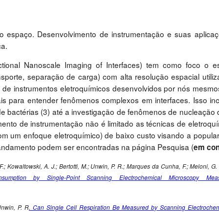
no espaço. Desenvolvimento de instrumentação e suas aplicaçõ
ca.
ional Nanoscale Imaging of Interfaces) tem como foco o est
porte, separação de carga) com alta resolução espacial utili
 de instrumentos eletroquímicos desenvolvidos por nós mesmos,
is para entender fenômenos complexos em interfaces. Isso in
 de bactérias (3) até a investigação de fenômenos de nucleação
imento de instrumentação não é limitado as técnicas de eletroq
com um enfoque eletroquímico) de baixo custo visando a popula
 andamento podem ser encontradas na página Pesquisa (
em con
F.; Kowaltowski, A. J.; Bertotti, M.; Unwin, P. R.; Marques da Cunha, F.; Meloni, G.
sumption by Single-Point Scanning Electrochemical Microscopy Meas
Unwin, P. R
. Can Single Cell Respiration Be Measured by Scanning Electroche