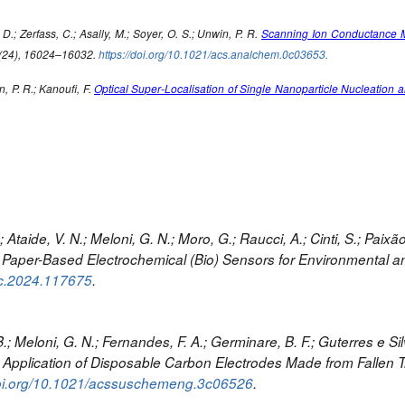
 D.; Zerfass, C.; Asally, M.; Soyer, O. S.; Unwin, P. R.
Scanning Ion Conductance Mi
 (24), 16024–16032.
https://doi.org/10.1021/acs.analchem.0c03653.
n, P. R.; Kanoufi, F.
Optical Super‐Localisation of Single Nanoparticle Nucleation 
 Ataide, V. N.; Meloni, G. N.; Moro, G.; Raucci, A.; Cinti, S.; Paixão,
aper-Based Electrochemical (Bio) Sensors for Environmental and
rac.2024.117675
.
; Meloni, G. N.; Fernandes, F. A.; Germinare, B. F.; Guterres e Silva
al Application of Disposable Carbon Electrodes Made from Fallen
doi.org/10.1021/acssuschemeng.3c06526
.