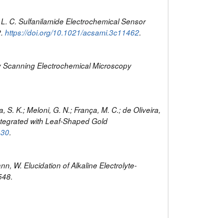
 R. L. C. Sulfanilamide Electrochemical Sensor
2.
https://doi.org/10.1021/acsami.3c11462
.
 by Scanning Electrochemical Microscopy
a, S. K.; Meloni, G. N.; França, M. C.; de Oliveira,
Integrated with Leaf-Shaped Gold
130
.
n, W. Elucidation of Alkaline Electrolyte-
548.