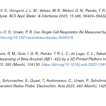
I. V. S.; Gongoni, J. L. M.; Veloso, W. B.; Meloni, G. N.; Paixão, T.
ysis. ACS Appl. Mater. \& Interfaces 2023, 15 (48), 56424–5643
oyer, O. S.; Unwin, P. R. Can Single Cell Respiration Be Measured
://doi.org/10.1021/acsmeasuresciau.3c00019
.
ro, R. M.; Gutz, I. G. R.; Paixão, T. R. L. C.; do Lago, C. L.; Sakat
ptasensing of Beta-Amyloid (Aβ(1−42)) by a 3D-Printed Platform 
23, 393 (March), 134130.
https://doi.org/10.1016/j.snb.2023.134
 M.; Schumacher, S.; Quast, T.; Andronescu, C.; Unwin, P.; Schuhman
pendent Redox Probe. Electrochim. Acta 2023, 460 (March), 142
.