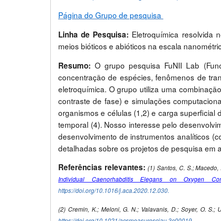
Página do Grupo de pesquisa
Eletroquímica resolvida 
Linha de Pesquisa:
meios bióticos e abióticos na escala nanométri
O grupo pesquisa FuNII Lab (Funct
Resumo:
concentração de espécies, fenômenos de trans
eletroquímica. O grupo utiliza uma combinação
contraste de fase) e simulações computaciona
organismos e células (1,2) e carga superficial
temporal (4). Nosso interesse pelo desenvolv
desenvolvimento de instrumentos analíticos (
detalhadas sobre os projetos de pesquisa em
Referências relevantes:
(1) Santos, C. S.; Macedo, 
Individual Caenorhabditis Elegans on Oxygen Con
https://doi.org/10.1016/j.aca.2020.12.030.
(2) Cremin, K.; Meloni, G. N.; Valavanis, D.; Soyer, O. S.; 
https://doi.org/10.1021/acsmeasuresciau.3c00019.