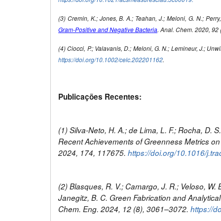
(3) Cremin, K.; Jones, B. A.; Teahan, J.; Meloni, G. N.; Perry,
Gram-Positive and Negative Bacteria
. Anal. Chem. 2020, 92
(4) Ciocci, P.; Valavanis, D.; Meloni, G. N.; Lemineur, J.; Unwi
https://doi.org/10.1002/celc.202201162
.
Publicações Recentes:
(1) Silva-Neto, H. A.; de Lima, L. F.; Rocha, D. S.;
Recent Achievements of Greenness Metrics on P
2024, 174, 117675.
https://doi.org/10.1016/j.t
(2) Blasques, R. V.; Camargo, J. R.; Veloso, W. B.
Janegitz, B. C. Green Fabrication and Analytic
Chem. Eng. 2024, 12 (8), 3061–3072.
https://