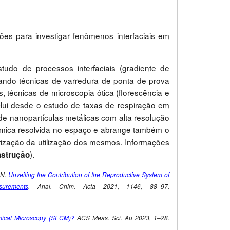
es para investigar fenômenos interfaciais em
udo de processos interfaciais (gradiente de
zando técnicas de varredura de ponta de prova
 técnicas de microscopia ótica (florescência e
clui desde o estudo de taxas de respiração em
 de nanopartículas metálicas com alta resolução
uímica resolvida no espaço e abrange também o
rização da utilização dos mesmos. Informações
).
strução
 N.
Unveiling the Contribution of the Reproductive System of
urements
. Anal. Chim. Acta 2021, 1146, 88–97.
mical Microscopy (SECM)?
ACS Meas. Sci. Au 2023, 1–28.