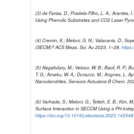
(3) de Farias, D.; Pradela-Filho, L. A.; Arantes, 
Using Phenolic Substrates and CO2 Laser Pyrol
(4) Cremin, K.; Meloni, G. N.; Valavanis, D.; S
(SECM)? ACS Meas. Sci. Au 2023, 1–28.
https
(5) Negahdary, M.; Veloso, W. B.; Bacil, R. P.; Buo
T. G.; Ameku, W. A.; Durazzo, M.; Angnes, L. A
Nanodendrites. Sensors Actuators B Chem. 20
(6) Varhade, S.; Meloni, G.; Tetteh, E. B.; Kim,
Surface Interaction in SECCM Using a PH-Inde
https://doi.org/10.1016/j.electacta.2023.142548