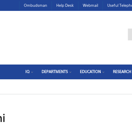
Ombudsman
Help Desk
Webmail
Useful Telep
IQ
DEPARTMENTS
EDUCATION
RESEARCH
i