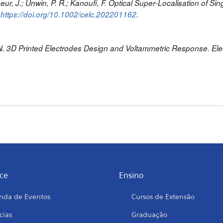
ineur, J.; Unwin, P. R.; Kanoufi, F. Optical Super‐Localisation of 
.
https://doi.org/10.1002/celc.202201162
.
 G. N. 3D Printed Electrodes Design and Voltammetric Response. E
.
ce
Ensino
nda de Eventos
Cursos de Extensão
cias
Graduação