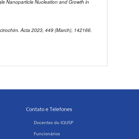
Single Nanoparticle Nucleation and Growth in
lectrochim. Acta 2023, 449 (March), 142166.
Contato e Telefones
Docentes do IQUSP
Funcionários