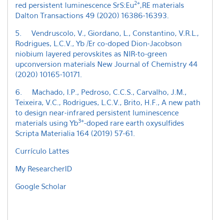
2+
red persistent luminescence SrS:Eu
,RE materials
Dalton Transactions 49 (2020) 16386-16393.
5. Vendruscolo, V., Giordano, L., Constantino, V.R.L.,
Rodrigues, L.C.V., Yb /Er co-doped Dion-Jacobson
niobium layered perovskites as NIR-to-green
upconversion materials New Journal of Chemistry 44
(2020) 10165-10171.
6. Machado, I.P., Pedroso, C.C.S., Carvalho, J.M.,
Teixeira, V.C., Rodrigues, L.C.V., Brito, H.F., A new path
to design near-infrared persistent luminescence
3+
materials using Yb
-doped rare earth oxysulfides
Scripta Materialia 164 (2019) 57-61.
Currículo Lattes
My ResearcherID
Google Scholar