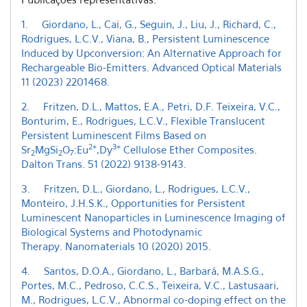
1. Giordano, L., Cai, G., Seguin, J., Liu, J., Richard, C.,
Rodrigues, L.C.V., Viana, B., Persistent Luminescence
Induced by Upconversion: An Alternative Approach for
Rechargeable Bio-Emitters. Advanced Optical Materials
11 (2023) 2201468.
2. Fritzen, D.L., Mattos, E.A., Petri, D.F. Teixeira, V.C.,
Bonturim, E., Rodrigues, L.C.V., Flexible Translucent
Persistent Luminescent Films Based on
2+
3+
Sr
MgSi
O
:Eu
,Dy
Cellulose Ether Composites.
2
2
7
Dalton Trans. 51 (2022) 9138-9143.
3. Fritzen, D.L., Giordano, L., Rodrigues, L.C.V.,
Monteiro, J.H.S.K., Opportunities for Persistent
Luminescent Nanoparticles in Luminescence Imaging of
Biological Systems and Photodynamic
Therapy. Nanomaterials 10 (2020) 2015.
4. Santos, D.O.A., Giordano, L., Barbará, M.A.S.G.,
Portes, M.C., Pedroso, C.C.S., Teixeira, V.C., Lastusaari,
M., Rodrigues, L.C.V., Abnormal co-doping effect on the