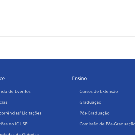
ce
Ensino
nda de Eventos
Cursos de Extensão
cias
Graduação
orrências/ Licitações
Pós-Graduação
ções no IQUSP
Comissão de Pós-Graduaçã
mpíadas de Química