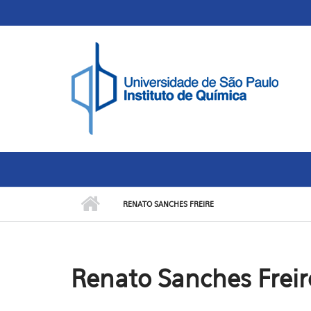
Skip to main content
Toggle high contrast
RENATO SANCHES FREIRE
Renato Sanches Freir