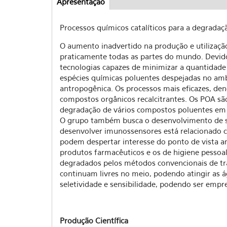
Apresentação
(active
Abas
tab)
Processos químicos catalíticos para a degradaç
O aumento inadvertido na produção e utilizaç
praticamente todas as partes do mundo. Devido 
tecnologias capazes de minimizar a quantidade 
espécies químicas poluentes despejadas no am
antropogênica. Os processos mais eficazes, de
compostos orgânicos recalcitrantes. Os POA sã
degradação de vários compostos poluentes em
O grupo também busca o desenvolvimento de se
desenvolver imunossensores está relacionado 
podem despertar interesse do ponto de vista a
produtos farmacêuticos e os de higiene pesso
degradados pelos métodos convencionais de tr
continuam livres no meio, podendo atingir as
seletividade e sensibilidade, podendo ser emp
Produção Científica