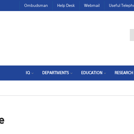
Ombudsman
Help Desk
Webmail
Useful Telep
IQ
DEPARTMENTS
EDUCATION
RESEARCH
e