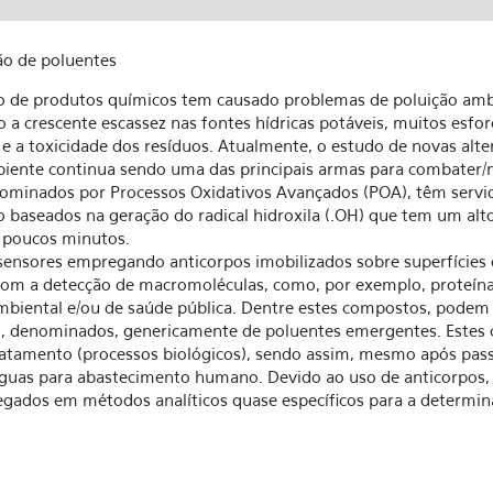
ão de poluentes
ão de produtos químicos tem causado problemas de poluição amb
a crescente escassez nas fontes hídricas potáveis, muitos esfo
e a toxicidade dos resíduos. Atualmente, o estudo de novas alt
biente continua sendo uma das principais armas para combater/
nominados por Processos Oxidativos Avançados (POA), têm servid
o baseados na geração do radical hidroxila (.OH) que tem um al
 poucos minutos.
nsores empregando anticorpos imobilizados sobre superfícies 
com a detecção de macromoléculas, como, por exemplo, proteína
mbiental e/ou de saúde pública. Dentre estes compostos, podem s
al, denominados, genericamente de poluentes emergentes. Estes
atamento (processos biológicos), sendo assim, mesmo após pas
 águas para abastecimento humano. Devido ao uso de anticorpos
regados em métodos analíticos quase específicos para a determi