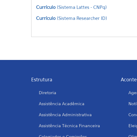
Currículo
(Sistema Lattes - CNPq)
Currículo
(Sistema Researcher ID)
Estrutura
Aconte
Diretoria
Age
Assistência Acadêmica
Notí
Assistência Administrativa
Conc
Assistência Técnica Financeira
Elei
Colegiados e Comissões
Oli