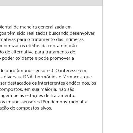
iental de maneira generalizada em
rços têm sido realizados buscando desenvolver
ernativas para o tratamento das inúmeras
minimizar os efeitos da contaminação
o de alternativa para tratamento de
to poder oxidante e pode promover a
de ouro (imunossensores). O interesse em
s diversas, DNA, hormônios e fármacos, que
er destacados os interferentes endócrinos, os
 compostos, em sua maioria, não são
sagem pelas estações de tratamento,
, os imunossensores têm demonstrado alta
nação de compostos alvos.