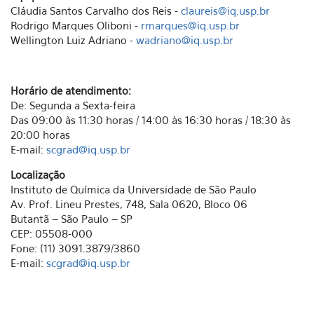
Cláudia Santos Carvalho dos Reis -
claureis@iq.usp.br
Rodrigo Marques Oliboni -
rmarques@iq.usp.br
Wellington Luiz Adriano -
wadriano@iq.usp.br
Horário de atendimento:
De: Segunda a Sexta-feira
Das 09:00 às 11:30 horas / 14:00 às 16:30 horas / 18:30 às
20:00 horas
E-mail:
scgrad@iq.usp.br
Localização
Instituto de Química da Universidade de São Paulo
Av. Prof. Lineu Prestes, 748, Sala 0620, Bloco 06
Butantã – São Paulo – SP
CEP: 05508-000
Fone: (11) 3091.3879/3860
E-mail:
scgrad@iq.usp.br