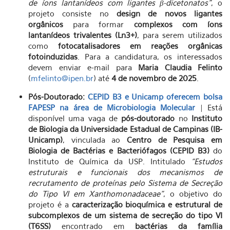
de íons lantanídeos com ligantes β-dicetonatos”
, o
projeto consiste no
design de novos ligantes
orgânicos
para formar
complexos com íons
lantanídeos trivalentes (Ln3+)
, para serem utilizados
como
fotocatalisadores em reações orgânicas
fotoinduzidas
. Para a candidatura, os interessados
devem enviar e-mail para
Maria Claudia Felinto
(
mfelinto@ipen.br
) até
4 de novembro de 2025
.
Pós-Doutorado:
CEPID B3 e Unicamp oferecem bolsa
FAPESP na área de Microbiologia Molecular
| Está
disponível uma vaga de
pós-doutorado
no
Instituto
de Biologia da Universidade Estadual de Campinas (IB-
Unicamp)
, vinculada ao
Centro de Pesquisa em
Biologia de Bactérias e Bacteriófagos (CEPID B3)
do
Instituto de Química da USP. Intitulado
“Estudos
estruturais e funcionais dos mecanismos de
recrutamento de proteínas pelo Sistema de Secreção
do Tipo VI em Xanthomonadaceae”
, o objetivo do
projeto é a
caracterização bioquímica e estrutural de
subcomplexos de um sistema de secreção do tipo VI
(T6SS)
encontrado em
bactérias da família