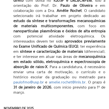
direto
com bolsa no
IQUSP e LNLS/CNPEM
, sob a
orientação do Prof. Dr.
Paulo de Oliveira
e em
colaboração com a Dra.
Amélie Rochet
. O candidato
selecionado irá trabalhar em projeto dedicado ao
estudo da síntese e transformações mecanoquímicas
de materiais multicomponentes
, com foco em
nanopartículas plasmônicas e óxidos de alta entropia
com potencial atividade eletroquímica. Os
interessados devem ter sido
aprovados previamente
no Exame Unificado de Química (EUQ)
; ter experiência
em
síntese e caracterização de materiais
(diferencial);
e ter interesse em atuar nas áreas de
mecanoquímica
em estado sólido, eletroquímica e espectroscopia de
absorção de raios-X
. Para a candidatura, é necessário
enviar uma carta de motivação, o currículo e o
histórico escolar da graduação ou mestrado para
paulofmo@usp.br
e
amelie.rochet@lnls.br
. O prazo é
31 de janeiro de 2026
, com início previsto para 1º de
março.
NOVEMBRO DE 2025