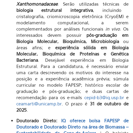
Xanthomonadaceae
. Serão utilizadas técnicas de
biologia estrutural integrativa
, incluindo
cristalografia, criomicroscopia eletrônica (CryoEM) e
modelamento computacional, a serem
complementados por análises funcionais
in vivo
. Os
interessados devem possuir
pós-graduação em
Biologia Molecular, Bioquímica, Microbiologia
ou
áreas afins; e
experiência sólida em Biologia
Molecular, Bioquímica de Proteínas e Genética
Bacteriana
. Desejável experiência em Biologia
Estrutural. Para a candidatura, é necessário enviar
uma carta descrevendo os motivos do interesse na
posição e a experiência acadêmica prévia; súmula
curricular no modelo FAPESP; histórico escolar de
graduação e pós-graduação; e duas cartas de
recomendação para os e-mails
cepid-b3@iq.usp.br
e
ceamarti@unicamp.br
. O prazo é
31 de outubro de
2025
.
Doutorado Direto:
IQ oferece bolsa FAPESP de
Doutorado e Doutorado Direto na área de Biomassa –