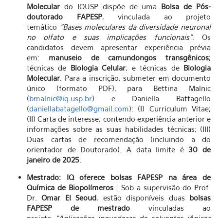
Molecular
do IQUSP dispõe de uma
Bolsa de Pós-
doutorado FAPESP
, vinculada ao projeto
temático
“Bases moleculares da diversidade neuronal
no olfato e suas implicações funcionais”
. Os
candidatos devem apresentar experiência prévia
em:
manuseio de camundongos transgênicos
;
técnicas de
Biologia Celular
; e técnicas de
Biologia
Molecular
. Para a inscrição, submeter em documento
único (formato PDF), para Bettina Malnic
(
bmalnic@iq.usp.br
) e Daniella Battagello
(
daniellabatagello@gmail.com
): (I) Curriculum Vitae;
(II) Carta de interesse, contendo experiência anterior e
informações sobre as suas habilidades técnicas; (III)
Duas cartas de recomendação (incluindo a do
orientador de Doutorado). A data limite é
30 de
janeiro de 2025
.
Mestrado: IQ oferece bolsas FAPESP na área de
Química de Biopolímeros
| Sob a supervisão do Prof.
Dr.
Omar El Seoud
, estão disponíveis duas
bolsas
FAPESP de mestrado
vinculadas ao