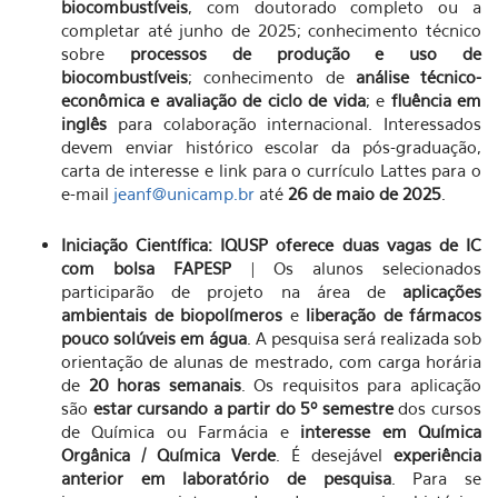
biocombustíveis
, com doutorado completo ou a
completar até junho de 2025; conhecimento técnico
sobre
processos de produção e uso de
biocombustíveis
; conhecimento de
análise técnico-
econômica e avaliação de ciclo de vida
; e
fluência em
inglês
para colaboração internacional. Interessados
devem enviar histórico escolar da pós-graduação,
carta de interesse e link para o currículo Lattes para o
e-mail
jeanf@unicamp.br
até
26 de maio de 2025
.
Iniciação Científica: IQUSP oferece duas vagas de IC
com bolsa FAPESP
| Os alunos selecionados
participarão de projeto na área de
aplicações
ambientais de biopolímeros
e
liberação de fármacos
pouco solúveis em água
. A pesquisa será realizada sob
orientação de alunas de mestrado, com carga horária
de
20 horas semanais
. Os requisitos para aplicação
são
estar cursando a partir do 5º semestre
dos cursos
de Química ou Farmácia e
interesse em Química
Orgânica / Química Verde
. É desejável
experiência
anterior em laboratório de pesquisa
. Para se