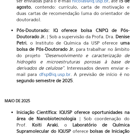
ser enviadas para o e-mail
nicolas@iq.usp.br
, até
15 de
agosto
, contendo: currículo, carta de motivação e
duas cartas de recomendação (uma do orientador de
doutorado).
Pós-Doutorado: IQ oferece bolsa CNPQ de Pós-
Doutorado Jr.
| Sob a supervisão da Profa. Dra.
Denise
Petri
, o Instituto de Química da USP oferece
uma
bolsa de Pós-Doutorado Jr.
para trabalhar no âmbito
do projeto
“Desenvolvimento e caracterização de
hidrogéis e microestruturas porosas à base de
derivados de celulose”
. Interessados devem enviar e-
mail para
dfsp@iq.usp.br
. A previsão de início é no
segundo semestre de 2025
.
MAIO DE 2025
Iniciação Científica: IQUSP oferece oportunidades na
área de Nanobiotecnologia
| Sob coordenação do
Prof.
Koiti Araki
, o
Laboratório de Química
Supramolecular do IQUSP
oferece
bolsas de Iniciação