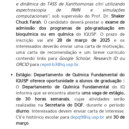
e dinâmica do T4SS de Xanthomonas citri utilizando
espectroscopia de RMN e simulações
computacionais”
, sob supervisão do Prof. Dr.
Shaker
Chuck Farah
. O candidato deverá prestar o
exame de
admissão dos programas de pós-graduação em
bioquímica ou em química
do IQUSP. O prazo de
inscrição vai até
28 de março de 2025
e os
interessados deverão enviar uma carta de motivação,
uma carta de recomendação e um breve currículo
contendo links para
Google Scholar, Research ID ou
ORCID
para
cepid-b3@iq.usp.br
.
Estágio: Departamento de Química Fundamental do
IQUSP oferece oportunidade a alunos de graduação
|
O
Departamento de Química Fundamental
do IQ
informa que se encontra aberta
uma vaga de estágio,
de 30 horas semanais
, cujas atividades serão
realizadas na
Secretaria do DQF
, durante o período
diurno
. Interessados devem enviar carta de interesse,
CV e histórico escolar para
depqfl@iq.usp.br
até
30 de
março
.