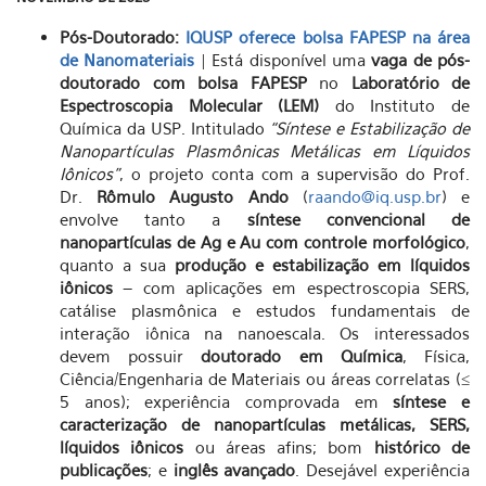
Pós-Doutorado:
IQUSP oferece bolsa FAPESP na área
de Nanomateriais
| Está disponível uma
vaga de pós-
doutorado com bolsa FAPESP
no
Laboratório de
Espectroscopia Molecular (LEM)
do Instituto de
Química da USP. Intitulado
“Síntese e Estabilização de
Nanopartículas Plasmônicas Metálicas em Líquidos
Iônicos”
, o projeto conta com a supervisão do Prof.
Dr.
Rômulo Augusto Ando
(
raando@iq.usp.br
) e
envolve tanto a
síntese convencional de
nanopartículas de Ag e Au com controle morfológico
,
quanto a sua
produção e estabilização em líquidos
iônicos
– com aplicações em espectroscopia SERS,
catálise plasmônica e estudos fundamentais de
interação iônica na nanoescala. Os interessados
devem possuir
doutorado em Química
, Física,
Ciência/Engenharia de Materiais ou áreas correlatas (≤
5 anos); experiência comprovada em
síntese e
caracterização de nanopartículas metálicas, SERS,
líquidos iônicos
ou áreas afins; bom
histórico de
publicações
; e
inglês avançado
. Desejável experiência