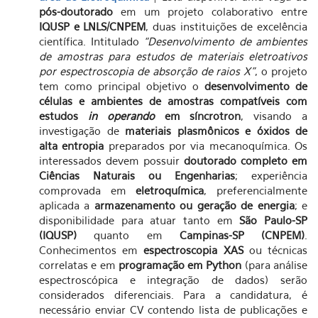
pós-doutorado
em um projeto colaborativo entre
IQUSP e LNLS/CNPEM
, duas instituições de excelência
científica. Intitulado
“Desenvolvimento de ambientes
de amostras para estudos de materiais eletroativos
por espectroscopia de absorção de raios X”
, o projeto
tem como principal objetivo o
desenvolvimento de
células e ambientes de amostras compatíveis com
estudos
in operando
em síncrotron
, visando a
investigação de
materiais plasmônicos e óxidos de
alta entropia
preparados por via mecanoquímica. Os
interessados devem possuir
doutorado completo em
Ciências Naturais ou Engenharias
; experiência
comprovada em
eletroquímica
, preferencialmente
aplicada a
armazenamento ou geração de energia
; e
disponibilidade para atuar tanto em
São Paulo-SP
(IQUSP)
quanto em
Campinas-SP (CNPEM)
.
Conhecimentos em
espectroscopia XAS
ou técnicas
correlatas e em
programação em Python
(para análise
espectroscópica e integração de dados) serão
considerados diferenciais. Para a candidatura, é
necessário enviar CV contendo lista de publicações e