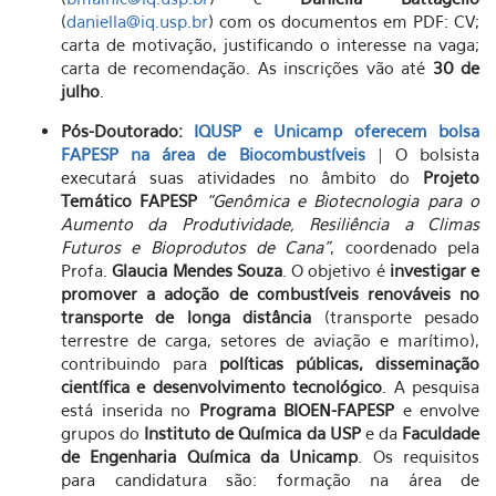
(
daniella@iq.usp.br
) com os documentos em PDF: CV;
carta de motivação, justificando o interesse na vaga;
carta de recomendação. As inscrições vão até
30 de
julho
.
Pós-Doutorado:
IQUSP e Unicamp oferecem bolsa
FAPESP na área de Biocombustíveis
| O bolsista
executará suas atividades no âmbito do
Projeto
Temático FAPESP
“Genômica e Biotecnologia para o
Aumento da Produtividade, Resiliência a Climas
Futuros e Bioprodutos de Cana”
, coordenado pela
Profa.
Glaucia Mendes Souza
. O objetivo é
investigar e
promover a adoção de combustíveis renováveis no
transporte de longa distância
(transporte pesado
terrestre de carga, setores de aviação e marítimo),
contribuindo para
políticas públicas, disseminação
científica e desenvolvimento tecnológico
. A pesquisa
está inserida no
Programa BIOEN-FAPESP
e envolve
grupos do
Instituto de Química da USP
e da
Faculdade
de Engenharia Química da Unicamp
. Os requisitos
para candidatura são: formação na área de