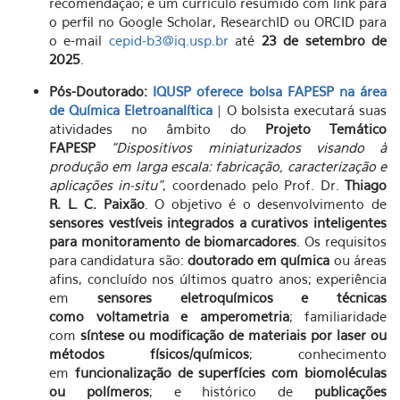
recomendação; e um currículo resumido com link para
o perfil no Google Scholar, ResearchID ou ORCID para
o e-mail
cepid-b3@iq.usp.br
até
23 de setembro de
2025
.
Pós-Doutorado:
IQUSP oferece bolsa FAPESP na área
de Química Eletroanalítica
| O bolsista executará suas
atividades no âmbito do
Projeto Temático
FAPESP
“Dispositivos miniaturizados visando à
produção em larga escala: fabricação, caracterização e
aplicações in-situ”
, coordenado pelo Prof. Dr.
Thiago
R. L. C. Paixão
. O objetivo é o desenvolvimento de
sensores vestíveis integrados a curativos inteligentes
para monitoramento de biomarcadores
. Os requisitos
para candidatura são:
doutorado em química
ou áreas
afins, concluído nos últimos quatro anos; experiência
em
sensores eletroquímicos e técnicas
como voltametria e amperometria
; familiaridade
com
síntese ou modificação de materiais por laser ou
métodos físicos/químicos
; conhecimento
em
funcionalização de superfícies com biomoléculas
ou polímeros
; e histórico de
publicações