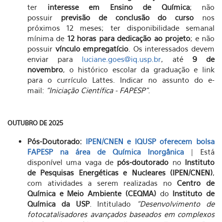
ter
interesse em Ensino de Química
; não
possuir
previsão de conclusão do curso
nos
próximos 12 meses; ter disponibilidade semanal
mínima de
12 horas para dedicação ao projeto
; e não
possuir
vínculo empregatício
. Os interessados devem
enviar para
luciane.goes@iq.usp.br
, até
9 de
novembro
, o histórico escolar da graduação e link
para o currículo Lattes. Indicar no assunto do e-
mail:
“Iniciação Científica - FAPESP”
.
OUTUBRO DE 2025
Pós-Doutorado:
IPEN/CNEN e IQUSP oferecem bolsa
FAPESP na área de Química Inorgânica
| Está
disponível uma vaga de
pós-doutorado
no
Instituto
de Pesquisas Energéticas e Nucleares (IPEN/CNEN)
,
com atividades a serem realizadas no
Centro de
Química e Meio Ambiente (CEQMA)
do
Instituto de
Química da USP
. Intitulado
“Desenvolvimento de
fotocatalisadores avançados baseados em complexos