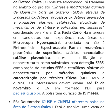
de Eletroquímica
| O bolsista selecionado irá trabalhar
no âmbito do projeto
“Síntese e modificação química
de Quantum Dots de Grafeno (GQDs) através de
processos oxidativos, processos oxidativos avançados
e oxidações plasmon catalisadas: elucidação de
mecanismos de síntese e aplicações em sensores”
,
coordenado pela Profa. Dra.
Paola Corio
. Há interesse
em candidatos com experiência nas áreas de
Microscopia Hyperspectral
, associada ou não à
Eletroquímica;
Espectroscopia Raman
;
ressonância
plasmônica de superfícies
;
catálise
;
nanocatálise
;
catálise plasmônica
; síntese e utilização de
nanoestruturas como substratos para detecção SERS
;
combinação de
estudos SERS e catalíticos
;
síntese de
nanoestruturas por métodos químicos
e
caracterização por técnicas físicas
(MET, MEV e
outros). Os interessados devem enviar, até
12 de
novembro
, o CV em formato PDF para
paola@iq.usp.br
. A bolsa tem duração de
15 meses
.
Pós-Doutorado:
IQUSP e CNPEM oferecem bolsa na
área de Eletroquímica
| Está disponível uma vaga de