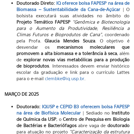
Doutorado Direto:
IQ oferece bolsa FAPESP na área de
Biomassa – Sustentabilidade da Cana-de-Açúcar
| O
bolsista executará suas atividades no âmbito do
Projeto Temático FAPESP
“Genômica e Biotecnologia
para o Aumento da Produtividade, Resiliência a
Climas Futuros e Bioprodutos de Cana”
, coordenado
pela Profa.
Glaucia Mendes Souza
. O objetivo é
desvendar os
mecanismos moleculares que
promovem a alta biomassa e a tolerância à seca
, além
de
explorar novas vias metabólicas para a produção
de bioprodutos
. Interessados devem enviar histórico
escolar da graduação e link para o currículo Lattes
para o e-mail
clembke@iq.usp.br
.
MARÇO DE 2025
Doutorado:
IQUSP e CEPID B3 oferecem bolsa FAPESP
na área de Biofísica Molecular
| Sediado no
Instituto
de Química da USP
, o
Centro de Pesquisa em Biologia
de Bactérias e Bacteriófagos
abre vaga de
doutorado
para atuação no projeto
“Caracterização da estrutura