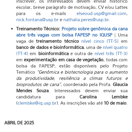
inscrever, os interessados devem enviar histórico
escolar, breve parágrafo de motivação, CV e/ou Lattes
para os e-mails
elseoud.usp@gmail.com
,
nick.fontana@usp.br
e
nathalia.peres@usp.br
.
Treinamento Técnico:
Projeto sobre genômica da cana
abre três vagas com bolsa FAPESP no IQUSP
| Uma
vaga de
treinamento técnico
nível cinco (TT-5)
em
banco de dados e bioinformática
, uma de
nível quatro
(TT-4)
em
bioinformática
e outra de
nível três (TT-3)
em
experimentação em casa de vegetação
, todas com
bolsa da FAPESP, estão disponíveis pelo Projeto
Temático
“Genômica e biotecnologia para o aumento
da produtividade, resiliência a climas futuros e
bioprodutos de cana”
, coordenado pela Profa.
Glaucia
Mendes Souza
. Interessados devem enviar sua
candidatura para
Carolina Lembke
(
clembke@iq.usp.br
). As inscrições vão até
10 de maio
.
ABRIL DE 2025