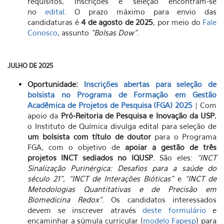
requisitos, inscrições e seleção encontram-se
no
edital
. O prazo máximo para envio das
candidaturas é
4 de agosto de 2025
, por meio do
Fale
Conosco
, assunto
"Bolsas Dow"
.
JULHO DE 2025
Oportunidade:
Inscrições abertas para seleção de
bolsista no Programa de Formação em Gestão
Acadêmica de Projetos de Pesquisa (FGA) 2025
| Com
apoio da
Pró-Reitoria de Pesquisa e Inovação da USP
,
o Instituto de Química divulga edital para seleção de
um bolsista com título de doutor
para o Programa
FGA, com o objetivo de
apoiar a gestão de três
projetos INCT sediados no IQUSP
. São eles:
“INCT
Sinalização Purinérgica: Desafios para a saúde do
século 21”
,
“INCT de Interações Bióticas”
e
“INCT de
Metodologias Quantitativas e de Precisão em
Biomedicina Redox”
. Os candidatos interessados
devem se inscrever através
deste formulário
e
encaminhar a súmula curricular (
modelo Fapesp
) para