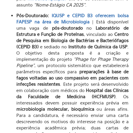
assunto
“Nome-Estágio CA 2025”
.
Pós-Doutorado:
IQUSP e CEPID B3 oferecem bolsa
FAPESP na área de Microbiologia
| Está disponível
uma vaga de
pós-doutorado
no
Laboratório de
Estrutura e Função de Proteínas
, vinculado ao
Centro
de Pesquisa em Biologia de Bactérias e Bacteriófagos
(CEPID B3)
e sediado no
Instituto de Química da USP
.
O objetivo desta proposta é a criação e
implementação do projeto
“Phage for Phage Therapy
Pipeline”
, um protocolo sistemático que estabelecerá
parâmetros específicos para
preparações à base de
fagos voltadas ao uso compassivo em pacientes com
infecções resistentes
. Este projeto será desenvolvido
em colaboração com médicos do
Hospital das Clínicas
da Faculdade de Medicina (HCFMUSP)
. Os
interessados devem possuir experiência prévia em
microbiologia molecular, bioquímica
ou áreas afins.
Para a candidatura, é necessário enviar uma carta
descrevendo os motivos do interesse na posição e a
experiência acadêmica prévia; duas cartas de