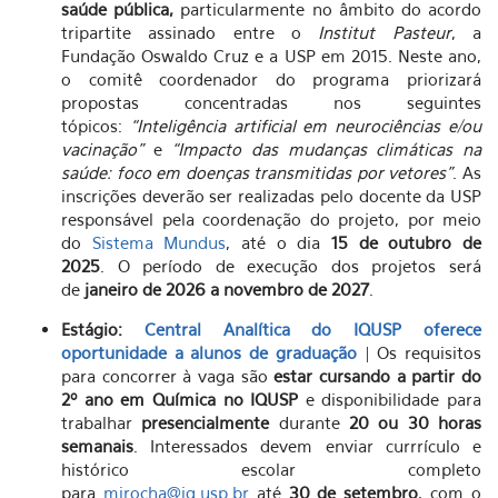
saúde pública,
particularmente no âmbito do acordo
tripartite assinado entre o
Institut Pasteur
, a
Fundação Oswaldo Cruz e a USP em 2015. Neste ano,
o comitê coordenador do programa priorizará
propostas concentradas nos seguintes
tópicos:
“Inteligência artificial em neurociências e/ou
vacinação”
e
“Impacto das mudanças climáticas na
saúde: foco em doenças transmitidas por vetores”
. As
inscrições deverão ser realizadas pelo docente da USP
responsável pela coordenação do projeto, por meio
do
Sistema Mundus
, até o dia
15 de outubro de
2025
. O período de execução dos projetos será
de
janeiro de 2026 a novembro de 2027
.
Estágio:
Central Analítica do IQUSP oferece
oportunidade a alunos de graduação
| Os requisitos
para concorrer à vaga são
estar cursando a partir do
2º ano em Química no IQUSP
e disponibilidade para
trabalhar
presencialmente
durante
20 ou 30 horas
semanais
. Interessados devem enviar currrículo e
histórico escolar completo
para
mirocha@iq.usp.br
até
30 de setembro
, com o