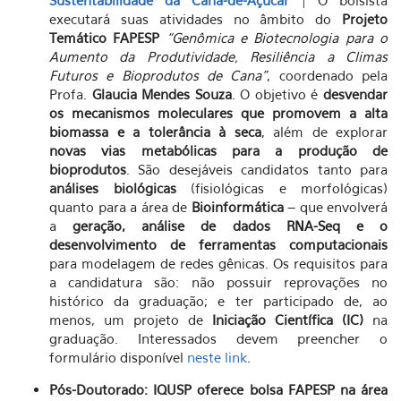
Sustentabilidade da Cana-de-Açúcar
| O bolsista
executará suas atividades no âmbito do
Projeto
Temático FAPESP
“Genômica e Biotecnologia para o
Aumento da Produtividade, Resiliência a Climas
Futuros e Bioprodutos de Cana”
, coordenado pela
Profa.
Glaucia Mendes Souza
. O objetivo é
desvendar
os mecanismos moleculares que promovem a alta
biomassa e a tolerância à seca
, além de explorar
novas vias metabólicas para a produção de
bioprodutos
. São desejáveis candidatos tanto para
análises biológicas
(fisiológicas e morfológicas)
quanto para a área de
Bioinformática
– que envolverá
a
geração, análise de dados RNA-Seq e o
desenvolvimento de ferramentas computacionais
para modelagem de redes gênicas. Os requisitos para
a candidatura são: não possuir reprovações no
histórico da graduação; e ter participado de, ao
menos, um projeto de
Iniciação Científica (IC)
na
graduação. Interessados devem preencher o
formulário disponível
neste link
.
Pós-Doutorado: IQUSP oferece bolsa FAPESP na área