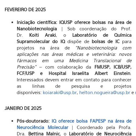
FEVEREIRO DE 2025
Iniciação científica: IQUSP oferece bolsas na área de
Nanobiotecnologia
| Sob coordenação do Prof.
Dr.
Koiti Araki
, o
Laboratório de Química
Supramolecular do IQ
dispõe de
bolsas de IC
para
projetos na área de
“Nanobiotecnologia com
aplicações nas áreas médicas e veterinária: novos
fármacos em uma Medicina Translacional de
Precisão”
– com colaboração da
FMUSP, ICB/USP,
FCF/USP e Hospital Israelita Albert Einstein
.
Interessados devem entrar em contato para conhecer
as linhas de pesquisa e projetos
disponíveis:
koiaraki@usp.br
,
helton.nogueira@usp.br
e
JANEIRO DE 2025
Pós-doutorado:
IQ oferece bolsa FAPESP na área de
Neurociência Molecular
| Coordenado pela Profa.
Dra.
Bettina Malnic
, o
Laboratório de Neurociência