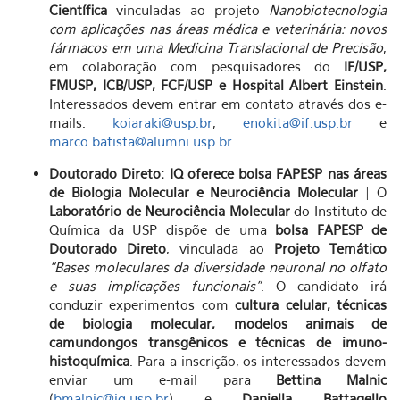
Científica
vinculadas ao projeto
Nanobiotecnologia
com aplicações nas áreas médica e veterinária: novos
fármacos em uma Medicina Translacional de Precisão
,
em colaboração com pesquisadores do
IF/USP,
FMUSP, ICB/USP, FCF/USP e Hospital Albert Einstein
.
Interessados devem entrar em contato através dos e-
mails:
koiaraki@usp.br
,
enokita@if.usp.br
e
marco.batista@alumni.usp.br
.
Doutorado Direto: IQ oferece bolsa FAPESP nas áreas
de Biologia Molecular e Neurociência Molecular
| O
Laboratório de Neurociência Molecular
do Instituto de
Química da USP dispõe de uma
bolsa FAPESP de
Doutorado Direto
, vinculada ao
Projeto Temático
“Bases moleculares da diversidade neuronal no olfato
e suas implicações funcionais”
. O candidato irá
conduzir experimentos com
cultura celular, técnicas
de biologia molecular, modelos animais de
camundongos transgênicos e técnicas de imuno-
histoquímica
. Para a inscrição, os interessados devem
enviar um e-mail para
Bettina Malnic
(
bmalnic@iq.usp.br
) e
Daniella Battagello