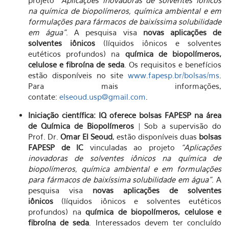
projeto
“Aplicações inovadoras de solventes iônicos
na química de biopolímeros, química ambiental e em
formulações para fármacos de baixíssima solubilidade
em água”
. A pesquisa visa
novas aplicações de
solventes iônicos
(líquidos iônicos e solventes
eutéticos profundos) na
química de biopolímeros,
celulose e fibroína de seda
. Os requisitos e benefícios
estão disponíveis no site
www.fapesp.br/bolsas/ms
.
Para mais informações,
contate:
elseoud.usp@gmail.com
.
Iniciação científica: IQ oferece bolsas FAPESP na área
de Química de Biopolímeros
| Sob a supervisão do
Prof. Dr.
Omar El Seoud
, estão disponíveis duas
bolsas
FAPESP de IC
vinculadas ao projeto
“Aplicações
inovadoras de solventes iônicos na química de
biopolímeros, química ambiental e em formulações
para fármacos de baixíssima solubilidade em água”
. A
pesquisa visa
novas aplicações de solventes
iônicos
(líquidos iônicos e solventes eutéticos
profundos) na
química de biopolímeros, celulose e
fibroína de seda
. Interessados devem ter concluído