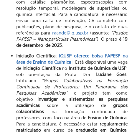
com catálise plasmônica, espectroscopias com
resolução temporal, modelagem de superfícies ou
química interfacial. Para a candidatura, é necessário
enviar uma carta de motivação; CV completo com
publicações; plano de pesquisa; e o contato de duas
referências para
raando@iq.usp.br
(assunto:
“Posdoc
FAPESP – Nanopartículas Plasmônicas”
). O prazo é
19
de dezembro de 2025
.
Iniciação Científica:
IQUSP oferece bolsa FAPESP na
área de Ensino de Química
| Está disponível uma vaga
de
Iniciação Científica
no
Instituto de Química da USP
,
sob orientação da Profa. Dra.
Luciane Goes
.
Intitulado
“Grupos Colaborativos na Formação
Continuada de Professores: Um Panorama das
Pesquisas Acadêmicas”
, o projeto tem como
objetivo
investigar e sistematizar as pesquisas
acadêmicas
sobre a utilização de
grupos
colaborativos
na formação continuada de
professores, com foco na área de
Ensino de Química
.
Para a candidatura, é necessário estar
regularmente
matriculado
em curso de
graduação em Química
;