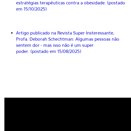
estratégias terapéuticas contra a obesidade. (postado
em 15/10/2025)
Artigo publicado na Revista Super Insteressante,
Profa. Deborah Schechtman: Algumas pessoas não
sentem dor - mas isso não é um super
poder. (postado em 15/08/2025)