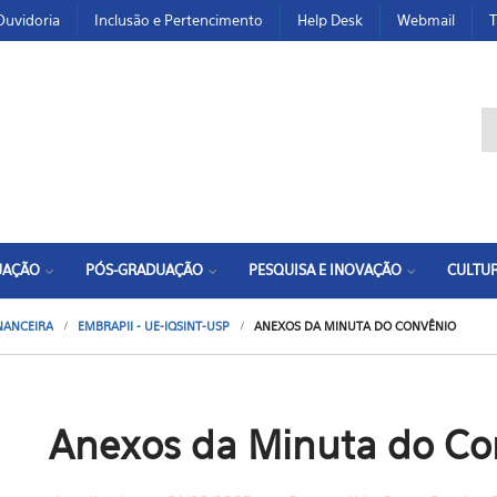
Ouvidoria
Inclusão e Pertencimento
Help Desk
Webmail
T
F
UAÇÃO
PÓS-GRADUAÇÃO
PESQUISA E INOVAÇÃO
CULTUR
INANCEIRA
EMBRAPII - UE-IQSINT-USP
ANEXOS DA MINUTA DO CONVÊNIO
Anexos da Minuta do Co