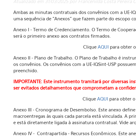
Atualizado em 31/03/2025 por Francenilda Costa Pereira Ci
Ambas as minutas contratuais dos convênios com a UE-IQ
uma sequência de "Anexos" que fazem parte do escopo con
Anexo I - Termo de Credenciamento. O Termo de Coopera
será o primeiro anexo aos contratos firmados.
Clique
AQUI
para obter o
Anexo II - Plano de Trabalho. O Plano de Trabalho é instr
os convênios. Os convênios com a UE-IQSint-USP possuem
preenchido.
IMPORTANTE: Este instrumento tramitará por diversas in
ser evitados detalhamentos que comprometam a confidenc
Clique
AQUI
para obter o 
Anexo III - Cronograma de Desembolso. Este anexo define 
macroentregas às quais cada parcela está vinculada. A p
e está diretamente ligada à assinatura contratual.
Vide ar
Anexo IV - Contrapartida - Recursos Econômicos. Este anex