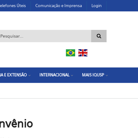
elefones Úteis
Comunicação e Imprensa
Login
ormulário de busca
A E EXTENSÃO
INTERNACIONAL
MAIS IQUSP
nvênio