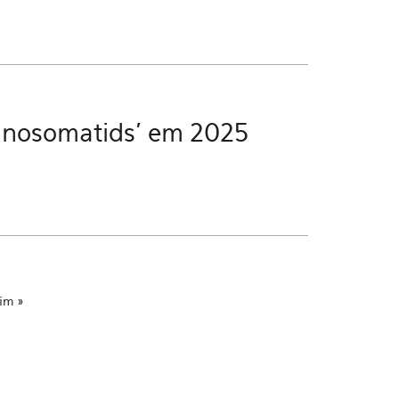
panosomatids’ em 2025
fim »