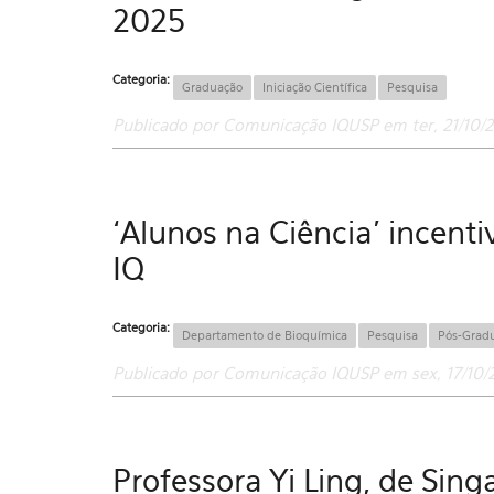
2025
Categoria:
Graduação
Iniciação Científica
Pesquisa
Publicado por Comunicação IQUSP em ter, 21/10/2
‘Alunos na Ciência’ incent
IQ
Categoria:
Departamento de Bioquímica
Pesquisa
Pós-Grad
Publicado por Comunicação IQUSP em sex, 17/10/
Professora Yi Ling, de Sin