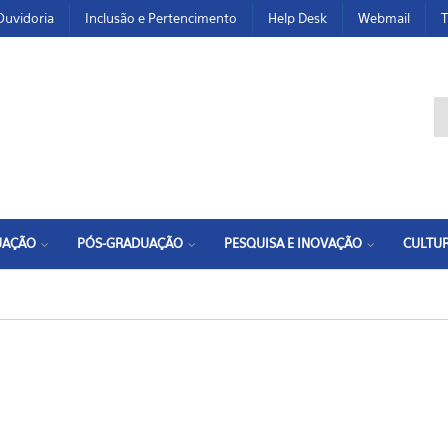
Ouvidoria
Inclusão e Pertencimento
Help Desk
Webmail
T
F
UAÇÃO
PÓS-GRADUAÇÃO
PESQUISA E INOVAÇÃO
CULTUR