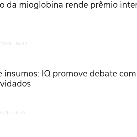
o da mioglobina rende prêmio inte
2026 - 16:44
 insumos: IQ promove debate com e
nvidados
2026 - 16:25