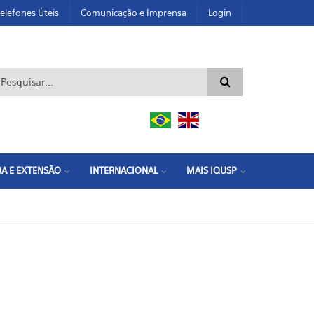
elefones Úteis
Comunicação e Imprensa
Login
ormulário de busca
A E EXTENSÃO
INTERNACIONAL
MAIS IQUSP