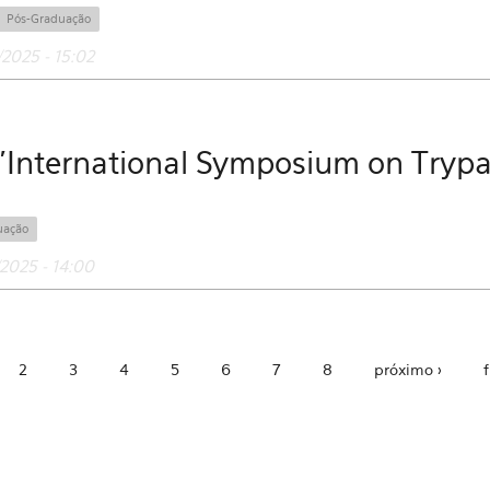
Pós-Graduação
2025 - 15:02
o 'International Symposium on Try
uação
2025 - 14:00
2
3
4
5
6
7
8
próximo ›