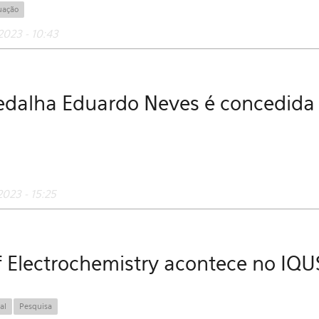
uação
2023 - 10:43
edalha Eduardo Neves é concedida
023 - 15:25
f Electrochemistry acontece no IQ
al
Pesquisa