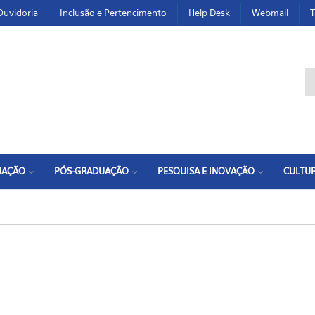
Ouvidoria
Inclusão e Pertencimento
Help Desk
Webmail
T
F
UAÇÃO
PÓS-GRADUAÇÃO
PESQUISA E INOVAÇÃO
CULTUR