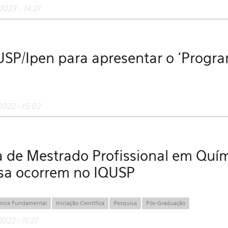
023 - 14:27
SP/Ipen para apresentar o ‘Progra
022 - 15:02
de Mestrado Profissional em Quími
sa ocorrem no IQUSP
mica Fundamental
Iniciação Científica
Pesquisa
Pós-Graduação
022 - 11:27