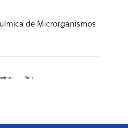
química de Microrganismos
óximo ›
fim »