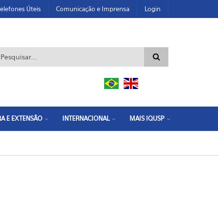
elefones Úteis
Comunicação e Imprensa
Login
ormulário de busca
A E EXTENSÃO
INTERNACIONAL
MAIS IQUSP