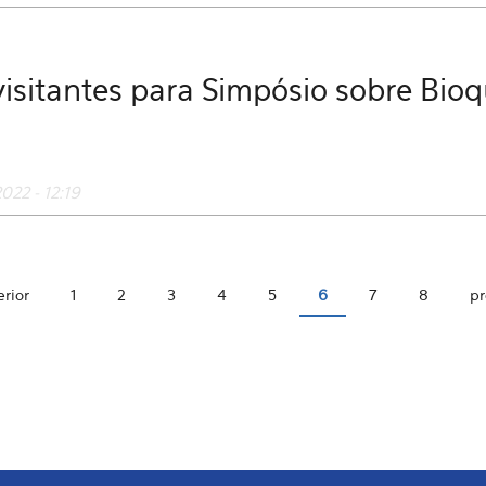
visitantes para Simpósio sobre Bio
022 - 12:19
erior
1
2
3
4
5
6
7
8
pr