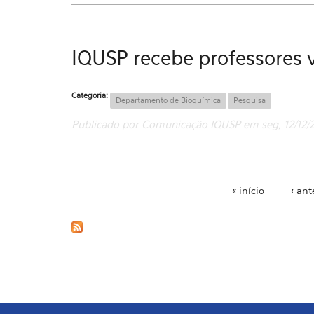
IQUSP recebe professores 
Categoria:
Departamento de Bioquímica
Pesquisa
Publicado por Comunicação IQUSP em seg, 12/12/2
« início
‹ ant
Páginas