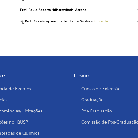
Prof. Paulo Roberto Hrihorowitsch Moreno
Prof. Alcindo Aparecido Benito dos Santos -
Suplente
ce
Ensino
nda de Eventos
Cursos de Extensão
cias
Graduação
orrências/ Licitações
Pós-Graduação
ções no IQUSP
Comissão de Pós-Graduaçã
mpíadas de Química