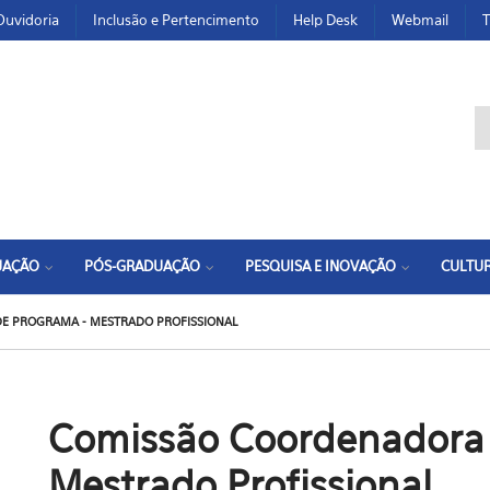
Ouvidoria
Inclusão e Pertencimento
Help Desk
Webmail
T
F
UAÇÃO
PÓS-GRADUAÇÃO
PESQUISA E INOVAÇÃO
CULTUR
E PROGRAMA - MESTRADO PROFISSIONAL
Comissão Coordenadora 
Mestrado Profissional