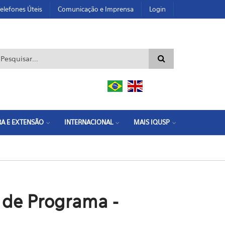
elefones Úteis
Comunicação e Imprensa
Login
ormulário de busca
A E EXTENSÃO
INTERNACIONAL
MAIS IQUSP
de Programa -