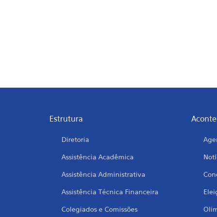
Estrutura
Aconte
Diretoria
Age
Assistência Acadêmica
Notí
Assistência Administrativa
Conc
Assistência Técnica Financeira
Elei
Colegiados e Comissões
Oli