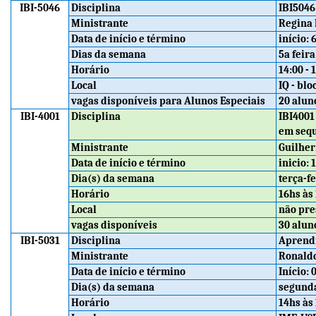
IBI-5046
Disciplina
IBI5046
Ministrante
Regina 
Data de início e término
início:
Dias da semana
5a feira
Horário
14:00 - 
Local
IQ - blo
vagas disponíveis para Alunos Especiais
20 alun
IBI-4001
Disciplina
IBI4001
em sequ
Ministrante
Guilhe
Data de início e término
inicio:
Dia(s) da semana
terça-fe
Horário
16hs às
Local
não pre
vagas disponíveis
30 alun
IBI-5031
Disciplina
Aprendi
Ministrante
Ronald
Data de início e término
Início:
Dia(s) da semana
segunda
Horário
14hs às