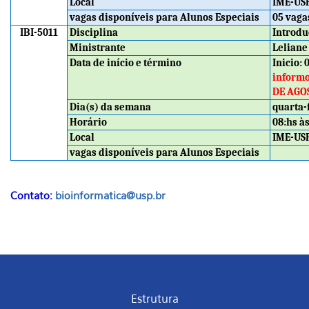
Local
IME-US
vagas disponíveis para Alunos Especiais
05 vaga
IBI-5011
Disciplina
Introdu
Ministrante
Leliane
Data de início e término
Inicio:
informo
DE AGOS
Dia(s) da semana
quarta-
Horário
08:hs às
Local
IME-US
vagas disponíveis para Alunos Especiais
Contato:
bioinformatica@usp.br
Estrutura