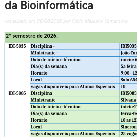
da Bioinformática
Atualizado em 06/08/2026 por Fabio Massami Yamamoto
2º semestre de 2026.
IBI-5035
Disciplina -
IBI5035
Ministrante -
João Ca
Data de início e término
início:
Dia(s) da semana
5a feira
Horário
9:00 - 1
Local
Sala 65
vagas disponíveis para Alunos Especiais
10
IBI-5085
Disciplina
IBI5085
Ministrante
Silvana 
Data de início e término
inicio:1
Dia(s) da semana
terca-f
Horário
10 as 12
Local
Sincron
vagas disponíveis para Alunos Especiais
25 vaga