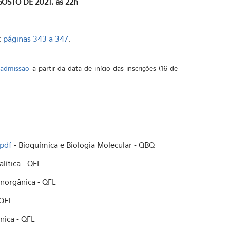
GOSTO DE 2021, às 22h
:
páginas 343 a 347
.
r/admissao
a partir da data de início das inscrições (16 de
pdf
- Bioquímica e Biologia Molecular - QBQ
lítica - QFL
Inorgânica - QFL
 QFL
nica - QFL