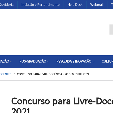
Ouvidoria
Inclusão e Pertencimento
Help Desk
Webmail
T
F
UAÇÃO
PÓS-GRADUAÇÃO
PESQUISA E INOVAÇÃO
CULTUR
OCENTES
CONCURSO PARA LIVRE-DOCÊNCIA - 2O SEMESTRE 2021
Concurso para Livre-Doc
2021