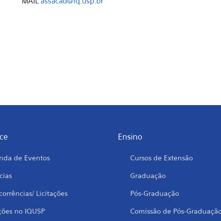
MAIL
assacad@iq.usp.br
ce
Ensino
nda de Eventos
Cursos de Extensão
cias
Graduação
orrências/ Licitações
Pós-Graduação
ções no IQUSP
Comissão de Pós-Graduaçã