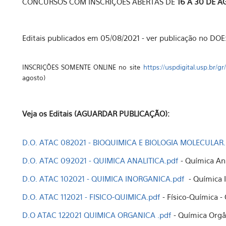
CONCURSOS COM INSCRIÇÕES ABERTAS DE
16 A 30 DE A
Editais publicados em 05/08/2021 - ver publicação no DOE
INSCRIÇÕES SOMENTE ONLINE no site
https://uspdigital.usp.br/g
agosto)
Veja os Editais (AGUARDAR PUBLICAÇÃO):
D.O. ATAC 082021 - BIOQUIMICA E BIOLOGIA MOLECULAR.
D.O. ATAC 092021 - QUIMICA ANALITICA.pdf
- Química Ana
D.O. ATAC 102021 - QUIMICA INORGANICA.pdf
- Química 
D.O. ATAC 112021 - FISIC
O-QUIMICA.pdf
- Físico-Química -
D.O ATAC 122021 QUIMICA ORGANICA .pdf
- Química Orgâ