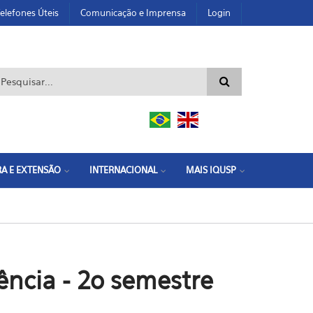
elefones Úteis
Comunicação e Imprensa
Login
ormulário de busca
A E EXTENSÃO
INTERNACIONAL
MAIS IQUSP
ência - 2o semestre