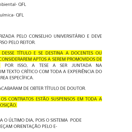
biental- QFL
uímica- QFL
IZADA PELO CONSELHO UNIVERSITÁRIO E DEVE
O PELO REITOR.
DESSE TÍTULO E SE DESTINA A DOCENTES OU
E CONSIDERAREM APTOS A SEREM PROMOVIDOS DE
.
POR ISSO, A TESE A SER JUNTADA NA
M TEXTO CRÍTICO COM TODA A EXPERIÊNCIA DO
EA ESPECÍFICA.
ACABARAM DE OBTER TÍTULO DE DOUTOR.
 OS CONTRATOS ESTÃO SUSPENSOS EM TODA A
OSIÇÃO.
A O ÚLTIMO DIA, POIS O SISTEMA PODE
PEÇAM ORIENTAÇÃO PELO E-