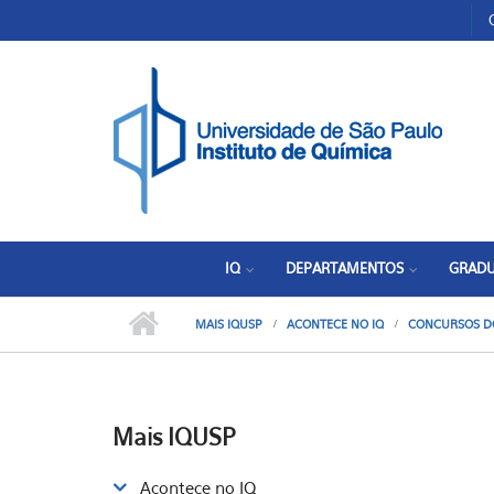
Pular para o conteúdo principal
Toggle high contrast
IQ
DEPARTAMENTOS
GRAD
MAIS IQUSP
ACONTECE NO IQ
CONCURSOS D
Mais IQUSP
Acontece no IQ