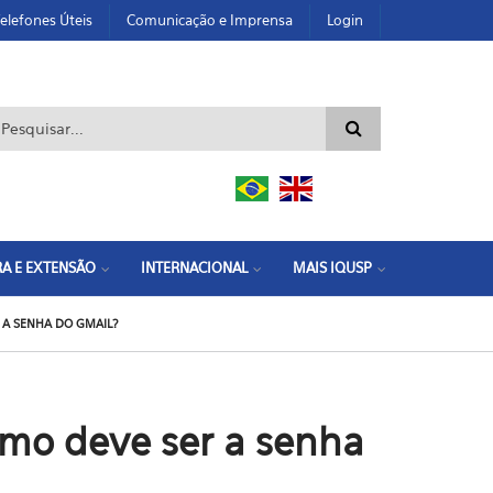
elefones Úteis
Comunicação e Imprensa
Login
ormulário de busca
A E EXTENSÃO
INTERNACIONAL
MAIS IQUSP
R A SENHA DO GMAIL?
omo deve ser a senha