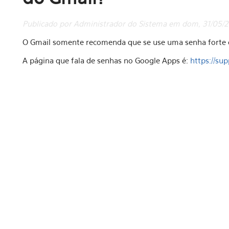
Publicado por Administrador do Sistema em dom, 31/05/20
O Gmail somente recomenda que se use uma senha forte di
A página que fala de senhas no Google Apps é:
https://su