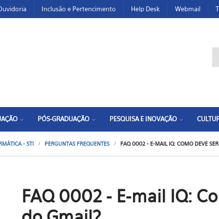
Ouvidoria
Inclusão e Pertencimento
Help Desk
Webmail
T
F
UAÇÃO
PÓS-GRADUAÇÃO
PESQUISA E INOVAÇÃO
CULTUR
MÁTICA - STI
PERGUNTAS FREQUENTES
FAQ 0002 - E-MAIL IQ: COMO DEVE SE
FAQ 0002 - E-mail IQ: C
do Gmail?