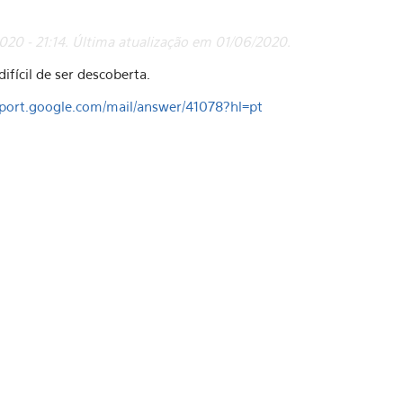
20 - 21:14. Última atualização em 01/06/2020.
fícil de ser descoberta.
pport.google.com/mail/answer/41078?hl=pt