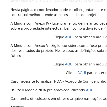
Atualizado em 12/02/2025 por Francenilda Costa Pereira Ci
Nesta página, o coordenador pode escolher juntamente c
contratual melhor atende às necessidades do projeto.
A Minuta com Anexo IV - Licenciamento, define antecipada
sobre a propriedade intelectual, bem como a divisão de PI 
Clique
AQUI
para obter o arquiv
A Minuta com Anexo V - Sigilo, considera como foco princi
dos resultados do projeto. Neste caso, as definições sobr
futuro.
Clique
AQUI
para obter o arquiv
Clique
AQUI
para obter o
Caso necessite formalizar NDA - Acordo de Confidenciali
Utilize o Modelo NDA pré-aprovado, clicando
AQUI
.
Caso tenha dificuldades em obter o arquivo nas opções ac