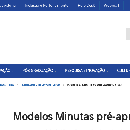
Ouvidoria
Inclusão e Pertencimento
Help Desk
Webmail
T
F
UAÇÃO
PÓS-GRADUAÇÃO
PESQUISA E INOVAÇÃO
CULTUR
INANCEIRA
EMBRAPII - UE-IQSINT-USP
MODELOS MINUTAS PRÉ-APROVADAS
Modelos Minutas pré-ap