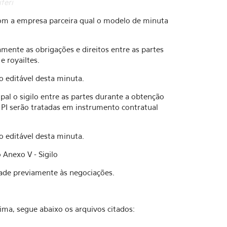
feri
om a empresa parceira qual o modelo de minuta
mente as obrigações e direitos entre as partes
e royailtes.
o editável desta minuta.
pal o sigilo entre as partes durante a obtenção
e PI serão tratadas em instrumento contratual
o editável desta minuta.
 Anexo V - Sigilo
dade previamente às negociações.
ima, segue abaixo os arquivos citados: