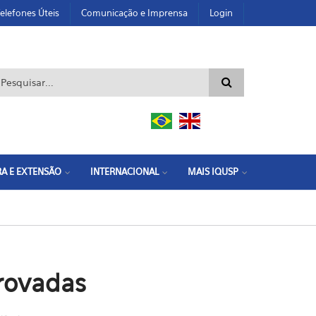
elefones Úteis
Comunicação e Imprensa
Login
ormulário de busca
A E EXTENSÃO
INTERNACIONAL
MAIS IQUSP
rovadas