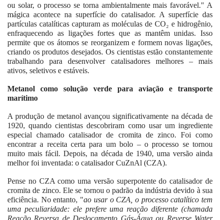
ou solar, o processo se torna ambientalmente mais favorável." A
mágica acontece na superfície do catalisador. A superfície das
partículas catalíticas capturam as moléculas de CO₂ e hidrogênio,
enfraquecendo as ligações fortes que as mantêm unidas. Isso
permite que os átomos se reorganizem e formem novas ligações,
criando os produtos desejados. Os cientistas estão constantemente
trabalhando para desenvolver catalisadores melhores – mais
ativos, seletivos e estáveis.
Metanol como solução verde para aviação e transporte
marítimo
A produção de metanol avançou significativamente na década de
1920, quando cientistas descobriram como usar um ingrediente
especial chamado catalisador de cromita de zinco. Foi como
encontrar a receita certa para um bolo – o processo se tornou
muito mais fácil. Depois, na década de 1940, uma versão ainda
melhor foi inventada: o catalisador CuZnAl (CZA).
Pense no CZA como uma versão superpotente do catalisador de
cromita de zinco. Ele se tornou o padrão da indústria devido à sua
eficiência. No entanto, "
ao usar o CZA, o processo catalítico tem
uma peculiaridade: ele prefere uma reação diferente (chamada
Reação Reversa de Deslocamento Gás-Água ou Reverse Water