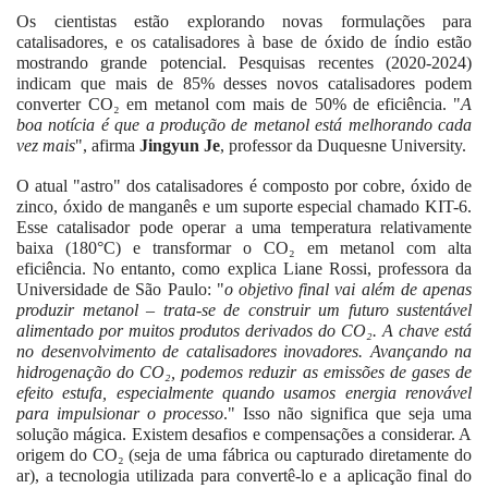
Os cientistas estão explorando novas formulações para
catalisadores, e os catalisadores à base de óxido de índio estão
mostrando grande potencial. Pesquisas recentes (2020-2024)
indicam que mais de 85% desses novos catalisadores podem
converter CO₂ em metanol com mais de 50% de eficiência. "
A
boa notícia é que a produção de metanol está melhorando cada
vez mais
", afirma
Jingyun Je
, professor da Duquesne University.
O atual "astro" dos catalisadores é composto por cobre, óxido de
zinco, óxido de manganês e um suporte especial chamado KIT-6.
Esse catalisador pode operar a uma temperatura relativamente
baixa (180°C) e transformar o CO₂ em metanol com alta
eficiência. No entanto, como explica Liane Rossi, professora da
Universidade de São Paulo: "
o objetivo final vai além de apenas
produzir metanol – trata-se de construir um futuro sustentável
alimentado por muitos produtos derivados do CO₂. A chave está
no desenvolvimento de catalisadores inovadores. Avançando na
hidrogenação do CO₂, podemos reduzir as emissões de gases de
efeito estufa, especialmente quando usamos energia renovável
para impulsionar o processo
." Isso não significa que seja uma
solução mágica. Existem desafios e compensações a considerar. A
origem do CO₂ (seja de uma fábrica ou capturado diretamente do
ar), a tecnologia utilizada para convertê-lo e a aplicação final do