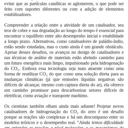
evitar que as partículas catalíticas se aglomerem, o que pode ser
feito com suportes diferentes ou com a adição de elementos
estabilizadores.
Compreender a relação entre a atividade de um catalisador, seu
teor de cobre e sua degradação ao longo do tempo é essencial para
encontrar o equilíbrio entre alto desempenho inicial e estabilidade
a longo prazo. Alternativas, como catalisadores de paládio-índio,
estão sendo estudadas, mas o custo ainda é um grande obstáculo.
Apesar desses desafios, os avanços no design de catalisadores e
nas técnicas de análise de materiais estão abrindo caminho para
um futuro energético mais limpo, impulsionado pela hidrogenação
do CO₂. Embora essa tecnologia seja mais atraente como uma
forma de reutilizar CO₂ do que como uma solução direta para as
mudanças climáticas (já que emissões líquidas negativas são
difíceis de alcançar, mesmo com captura direta do ar), ela oferece
um caminho promissor para descarbonizar setores difíceis de
eletrificar, como aviação e transporte marítimo.
Os cientistas também olham ainda mais adiante! Projetar novos
catalisadores de hidrogenação do CO₂ do zero é um desafio
porque as reações são complexas e há um descompasso entre os
modelos teóricos e o desempenho real. "
Ainda temos dificuldade
em entender as reações a nível molecular, e os mecanismos de