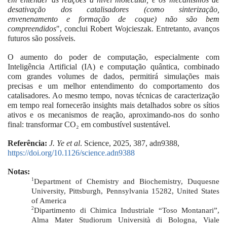
desativação dos catalisadores (como sinterização,
envenenamento e formação de coque) não são bem
compreendidos
", conclui Robert Wojcieszak. Entretanto, avanços
futuros são possíveis.
O aumento do poder de computação, especialmente com
Inteligência Artificial (IA) e computação quântica, combinado
com grandes volumes de dados, permitirá simulações mais
precisas e um melhor entendimento do comportamento dos
catalisadores. Ao mesmo tempo, novas técnicas de caracterização
em tempo real fornecerão insights mais detalhados sobre os sítios
ativos e os mecanismos de reação, aproximando-nos do sonho
final: transformar CO₂ em combustível sustentável.
Referência:
J. Ye et al
. Science, 2025, 387, adn9388,
https://doi.org/10.1126/science.adn9388
Notas:
1
Department of Chemistry and Biochemistry, Duquesne
University, Pittsburgh, Pennsylvania 15282, United States
of America
2
Dipartimento di Chimica Industriale “Toso Montanari”,
Alma Mater Studiorum Università di Bologna, Viale