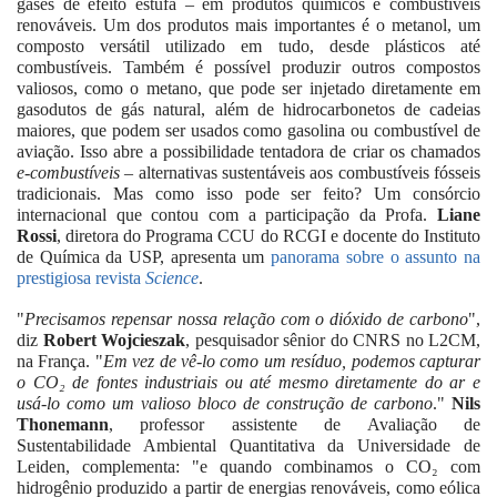
gases de efeito estufa – em produtos químicos e combustíveis
renováveis. Um dos produtos mais importantes é o metanol, um
composto versátil utilizado em tudo, desde plásticos até
combustíveis. Também é possível produzir outros compostos
valiosos, como o metano, que pode ser injetado diretamente em
gasodutos de gás natural, além de hidrocarbonetos de cadeias
maiores, que podem ser usados como gasolina ou combustível de
aviação. Isso abre a possibilidade tentadora de criar os chamados
e-combustíveis
– alternativas sustentáveis aos combustíveis fósseis
tradicionais. Mas como isso pode ser feito? Um consórcio
internacional que contou com a participação da Profa.
Liane
Rossi
, diretora do Programa CCU do RCGI e docente do Instituto
de Química da USP, apresenta um
panorama sobre o assunto na
prestigiosa revista
Science
.
"
Precisamos repensar nossa relação com o dióxido de carbono
",
diz
Robert Wojcieszak
, pesquisador sênior do CNRS no L2CM,
na França. "
Em vez de vê-lo como um resíduo, podemos capturar
o CO₂ de fontes industriais ou até mesmo diretamente do ar e
usá-lo como um valioso bloco de construção de carbono
."
Nils
Thonemann
, professor assistente de Avaliação de
Sustentabilidade Ambiental Quantitativa da Universidade de
Leiden, complementa: "e quando combinamos o CO₂ com
hidrogênio produzido a partir de energias renováveis, como eólica