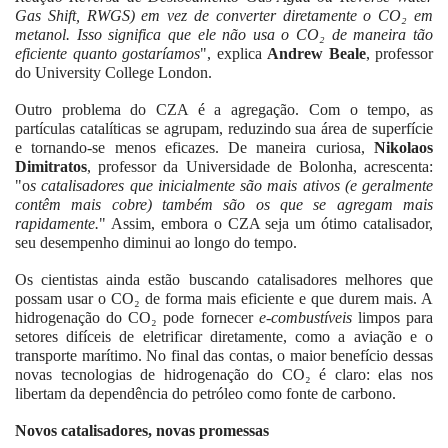
Gas Shift, RWGS) em vez de converter diretamente o CO₂ em
metanol. Isso significa que ele não usa o CO₂ de maneira tão
eficiente quanto gostaríamos
", explica
Andrew Beale
, professor
do University College London.
Outro problema do CZA é a agregação. Com o tempo, as
partículas catalíticas se agrupam, reduzindo sua área de superfície
e tornando-se menos eficazes. De maneira curiosa,
Nikolaos
Dimitratos
, professor da Universidade de Bolonha, acrescenta:
"o
s catalisadores que inicialmente são mais ativos (e geralmente
contêm mais cobre) também são os que se agregam mais
rapidamente.
" Assim, embora o CZA seja um ótimo catalisador,
seu desempenho diminui ao longo do tempo.
Os cientistas ainda estão buscando catalisadores melhores que
possam usar o CO₂ de forma mais eficiente e que durem mais. A
hidrogenação do CO₂ pode fornecer
e-combustíveis
limpos para
setores difíceis de eletrificar diretamente, como a aviação e o
transporte marítimo. No final das contas, o maior benefício dessas
novas tecnologias de hidrogenação do CO₂ é claro: elas nos
libertam da dependência do petróleo como fonte de carbono.
Novos catalisadores, novas promessas