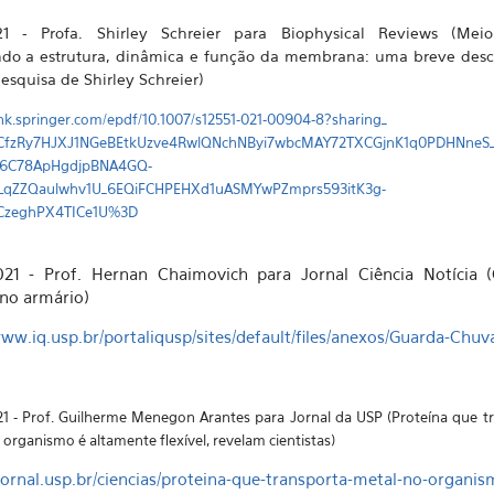
021 - Profa. Shirley Schreier para Biophysical Reviews (
Meio
ndo a estrutura, dinâmica e função da membrana: uma breve desc
pesquisa de Shirley Schreier)
link.springer.com/epdf/10.1007/s12551-021-00904-8?sharing_
CfzRy7HJXJ1NGeBEtkUzve4RwlQNchNByi
7wbcMAY72TXCGjnK1
q0PDHNneS_
6C78ApHgdjpBNA4GQ-
LqZZQaulwhv1U_6EQiFCHPEHXd1uASMYwPZmprs593itK3g-
CzeghPX4TICe1U%3D
021 - Prof. Hernan Chaimovich para Jornal Ciência Notícia 
no armário)
www.iq.usp.br/portaliqusp/sites/default/files/anexos/Guarda-Chuv
21 - Prof. Guilherme Menegon Arantes para
Jornal da USP (Proteína que t
 organismo é altamente flexível, revelam cientistas)
/jornal.usp.br/ciencias/proteina-que-transporta-metal-no-organis