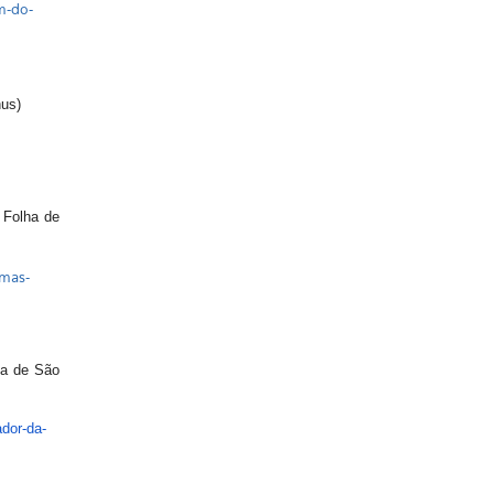
m-do-
nus)
Folha de
emas-
ha de São
dor-da-