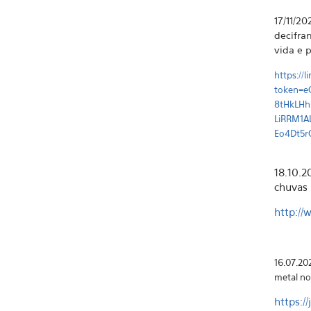
17/11/2
decifra
vida e 
https://
token=e
8tHkLHh
LiRRM1A
Eo4Dt5r
18.10.2
chuvas 
http://
16.07.20
metal no
https:/