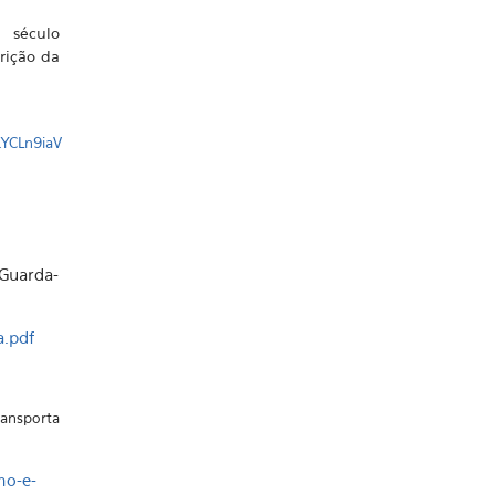
 século
rição da
YCLn9iaV
(Guarda-
a.pdf
ransporta
mo-e-