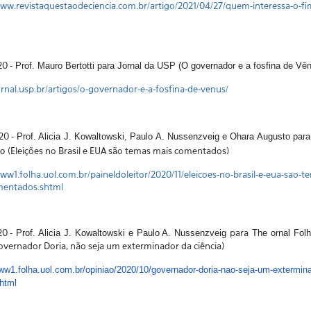
www.revistaquestaodeciencia.com.br/artigo/2021/04/27/quem-interessa-o-fi
20 -
Prof.
Mauro Bertotti para Jornal da USP (O governador e a fosfina de Vê
jornal.usp.br/artigos/o-governador-e-a-fosfina-de-venus/
020 -
Prof. Alicia J. Kowaltowski, Paulo A. Nussenzveig
e Ohara Augusto para
(Eleições no Brasil e EUA são temas mais comentados)
o
www1.folha.uol.com.br/paineldoleitor/2020/11/eleicoes-no-brasil-e-eua-sao-t
mentados.shtml
20 -
para
Prof. Alicia J. Kowaltowski e Paulo A. Nussenzveig
The
ornal Fol
vernador Doria, não seja um exterminador da ciência)
ww1.folha.uol.com.br/
opiniao/2020/10/governador-
doria-nao-seja-um-
extermina
html