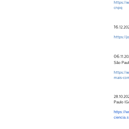
https://
cnpq
16
.12.20
https://
06
.11.2
São Paul
https://
mais-co
28.10.20
(Go
Paulo
https://w
ciencia.s