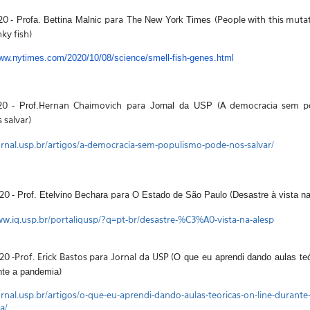
20 -
para
(People with this mutat
Profa. Bettina Malnic
The New York Times
nky fish)
www.nytimes.com/2020/
10/08/science/smell-fish-
genes.html
020 -
Hernan Chaimovich
para
(A democracia sem p
Prof.
Jornal da USP
 salvar)
jornal.usp.br/artigos/a-democracia-sem-populismo-pode-nos-salvar/
20 -
para
(
Prof. Etelvino Bechara
O Estado de São Paulo
Desastre à vista na
ww.iq.usp.br/portaliqusp/?q=pt-br/desastre-%C3%A0-vista-na-alesp
20 -
Prof. Erick Bastos para Jornal da USP (
O que eu aprendi dando aulas teó
)
ante a pandemia
jornal.usp.br/artigos/o-que-eu-aprendi-dando-aulas-teoricas-on-line-durante-
a/