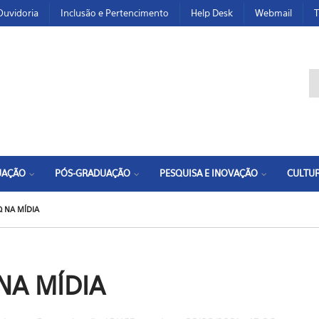
Ouvidoria
Inclusão e Pertencimento
Help Desk
Webmail
T
F
UAÇÃO
PÓS-GRADUAÇÃO
PESQUISA E INOVAÇÃO
CULTUR
Q NA MÍDIA
 NA MÍDIA