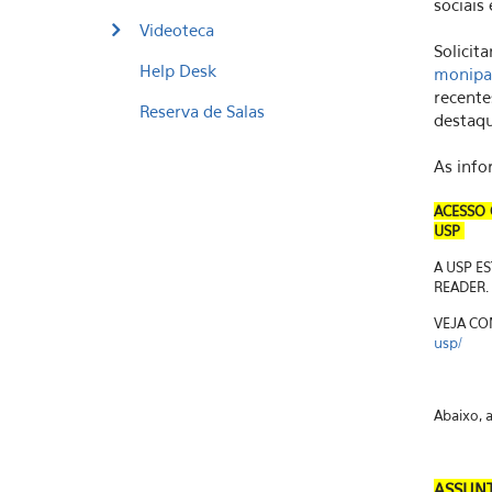
sociais 
Videoteca
Solici
Help Desk
monipa
recent
Reserva de Salas
destaq
As info
ACESSO 
USP
A USP E
READER.
VEJA CO
usp/
Abaixo, 
ASSUNT