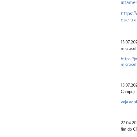
altamen
https:/
que-tra
13.07.20
microcef
https://
microcef
13.07.202
Campo)
veja aqui
27.04.20
fim do C