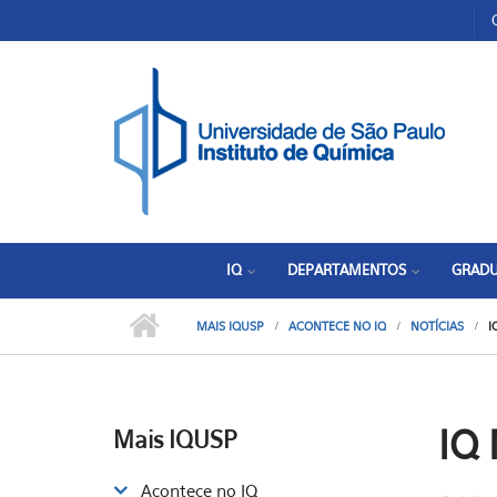
Pular para o conteúdo principal
Toggle high contrast
IQ
DEPARTAMENTOS
GRAD
MAIS IQUSP
ACONTECE NO IQ
NOTÍCIAS
I
IQ
Mais IQUSP
Acontece no IQ