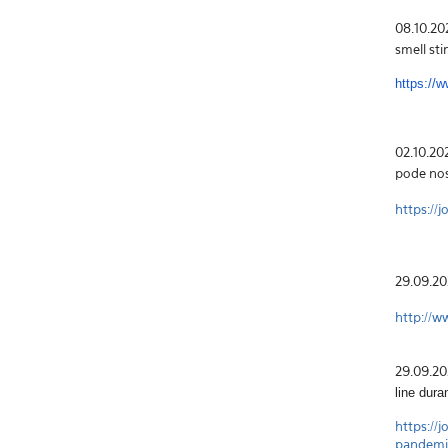
08.10.20
smell sti
https://
02.10.2
pode nos
https://
29.09.20
http://w
29.09.20
line dur
https://
pandemi