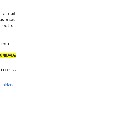
 e-mail
as mais
 outros
cente.
MUNIDADE
DO PRESS
munidade-