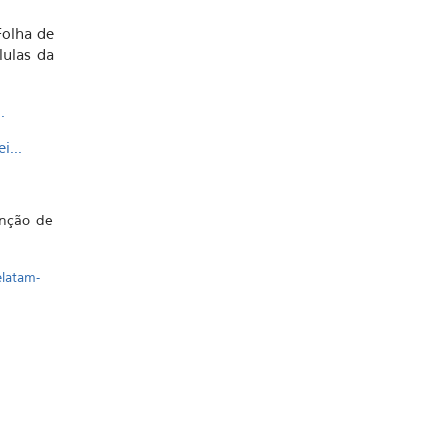
Folha de
lulas da
.
i...
unção de
elatam-