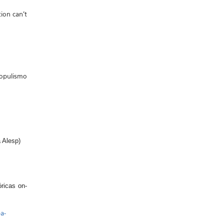
ion can't
opulismo
 Alesp)
ricas on-
a-