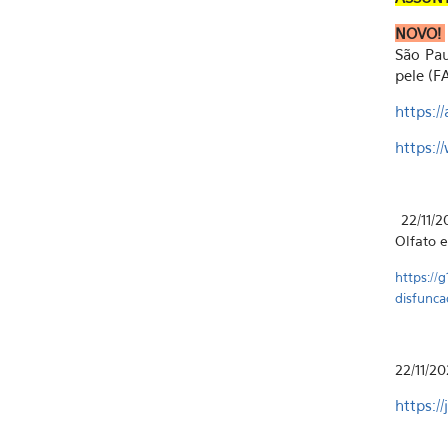
NOVO!
São Pau
pele (F
https:/
https:/
22/11/2
Olfato e
https://
disfunca
22/11/20
https:/