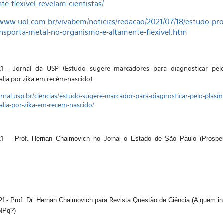
te-flexivel-revelam-cientistas/
/www.uol.com.br/vivabem/noticias/redacao/2021/07/18/estudo-pro
nsporta-metal-no-organismo-e-altamente-flexivel.htm
21 - Jornal da USP (
Estudo sugere marcadores para diagnosticar pel
alia por zika em recém-nascido)
jornal.usp.br/ciencias/estudo-sugere-marcador-para-diagnosticar-pelo-plasm
alia-por-zika-em-recem-nascido/
1 -
Prof. Hernan Chaimovich no Jornal o Estado de São Paulo
(Prosper
21 -
Prof. Dr. Hernan Chaimovich para
Revista Questão de Ciência (
A quem in
NPq?)