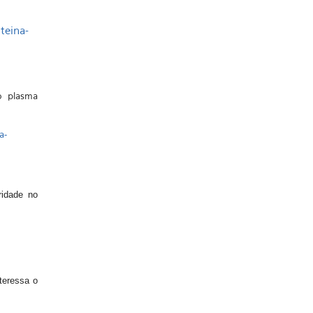
teina-
o plasma
a-
idade no
teressa o