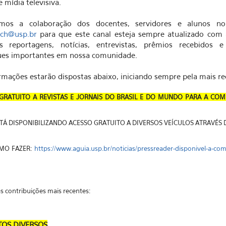
e mídia televisiva.
tamos a colaboração dos docentes, servidores e alunos no
ch@usp.br
para que este canal esteja sempre atualizado com 
es reportagens, notícias, entrevistas, prêmios recebidos e
ues importantes em nossa comunidade.
rmações estarão dispostas abaixo, iniciando sempre pela mais re
GRATUITO A REVISTAS E JORNAIS DO BRASIL E DO MUNDO PARA A CO
STÁ DISPONIBILIZANDO ACESSO GRATUITO A DIVERSOS VEÍCULOS ATRAVÉS 
MO FAZER:
https://www.aguia.usp.br/noticias/pressreader-disponivel-a-co
as contribuições mais recentes:
OS DIVERSOS