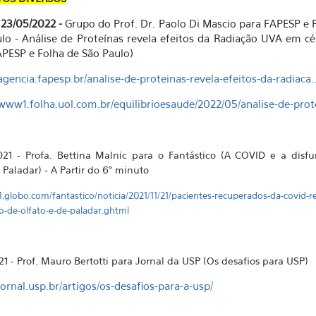
23/05/2022 -
Grupo do Prof. Dr. Paolo Di Mascio para FAPESP e 
lo - Análise de Proteínas revela efeitos da Radiação UVA em cé
APESP e Folha de São Paulo)
/agencia.fapesp.br/analise-de-proteinas-revela-efeitos-da-radiaca..
/www1.folha.uol.com.br/equilibrioesaude/2022/05/analise-de-prote
021 - Profa. Bettina Malnic para o Fantástico (A COVID e a disf
 Paladar) - A Partir do 6° minuto
g1.globo.com/fantastico/noticia/2021/11/21/pacientes-recuperados-da-covid-r
o-de-olfato-e-de-paladar.ghtml
21 - Prof. Mauro Bertotti para Jornal da USP (Os desafios para USP)
/jornal.usp.br/artigos/os-desafios-para-a-usp/