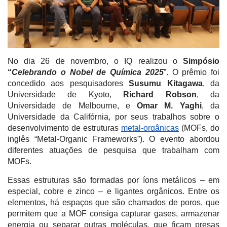
No dia 26 de novembro, o IQ realizou o
Simpósio
“
Celebrando o Nobel de Química 2025
”. O prêmio foi
concedido aos pesquisadores
Susumu Kitagawa
, da
Universidade de Kyoto,
Richard Robson
, da
Universidade de Melbourne, e
Omar M. Yaghi
, da
Universidade da Califórnia, por seus trabalhos sobre o
desenvolvimento de estruturas
metal-orgânicas
(MOFs, do
inglês “Metal-Organic Frameworks”). O evento abordou
diferentes atuações de pesquisa que trabalham com
MOFs.
Essas estruturas são formadas por íons metálicos – em
especial, cobre e zinco – e ligantes orgânicos. Entre os
elementos, há espaços que são chamados de poros, que
permitem que a MOF consiga capturar gases, armazenar
energia ou separar outras moléculas, que ficam presas