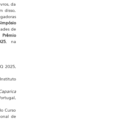
vros, da
m disso,
lgadoras
Simpósio
idades de
 o
Prêmio
025
, na
Q 2025,
stituto
Caparica
ortugal,
do Curso
ional de