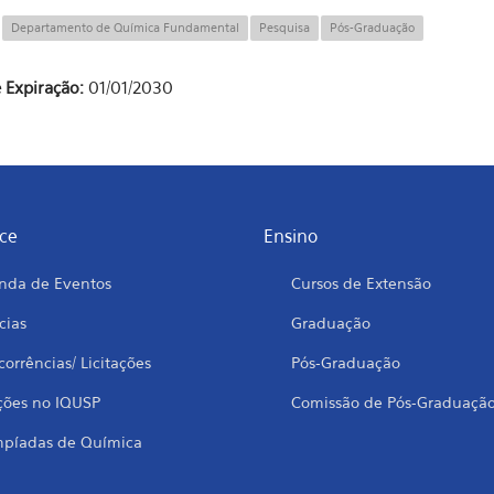
:
Departamento de Química Fundamental
Pesquisa
Pós-Graduação
 Expiração:
01/01/2030
ce
Ensino
nda de Eventos
Cursos de Extensão
cias
Graduação
orrências/ Licitações
Pós-Graduação
ções no IQUSP
Comissão de Pós-Graduaçã
mpíadas de Química