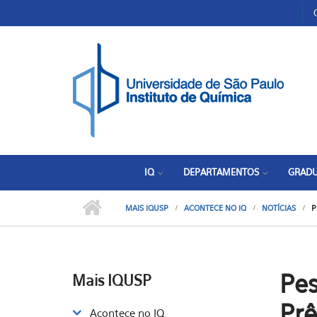
Pular para o conteúdo principal
Toggle high contrast
IQ
DEPARTAMENTOS
GRAD
MAIS IQUSP
ACONTECE NO IQ
NOTÍCIAS
P
Pe
Mais IQUSP
Pr
Acontece no IQ