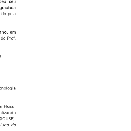
deu seu
graciada
ido pela
nho, em
 do Prof.
!
cnologia
e Físico-
alizando
IQUSP).
Aluno do