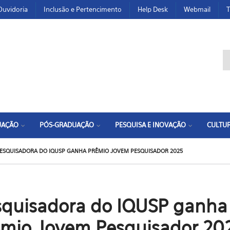
Ouvidoria
Inclusão e Pertencimento
Help Desk
Webmail
T
F
UAÇÃO
PÓS-GRADUAÇÃO
PESQUISA E INOVAÇÃO
CULTUR
ESQUISADORA DO IQUSP GANHA PRÊMIO JOVEM PESQUISADOR 2025
squisadora do IQUSP ganha
êmio Jovem Pesquisador 20