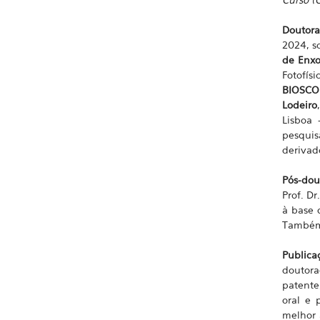
Doutora
2024, s
de Enxo
Fotofís
BIOSCO
Lodeiro
Lisboa 
pesquis
derivad
Pós-dou
Prof. Dr
à base 
Também 
Publica
doutora
patente
oral e 
melhor 