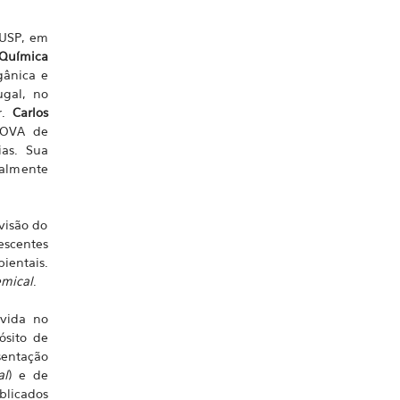
 USP, em
 Química
gânica e
ugal, no
r.
Carlos
NOVA de
ias. Sua
ialmente
visão do
escentes
ientais.
emical
.
vida no
ósito de
sentação
al
) e de
blicados