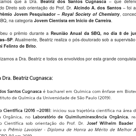
camos que a Dra.
Beatriz
dos
Santos
Cugnasca
– que defen
do Direto sob orientação do Prof. Dr.
Alcindo A.
dos
Santos
– foi a
Prêmio Jovem Pesquisador –
Royal Society of Chemistry
, conced
BQ, na categoria
Jovem Cientista em Início de Carreira
.
ebeu o prêmio durante a
Reunião Anual da SBQ, no dia 8 de ju
as–SP
. Atualmente,
Beatriz
realiza o pós-doutorado sob a supervisão
i Felinto de Brito
.
zamos a Dra. Beatriz e todos os envolvidos por esta grande conquista
 Dra. Beatriz Cugnasca:
 dos Santos Cugnasca
é bacharel em Química com ênfase em Biote
stituto de Química da Universidade de São Paulo (2019).
o Científica (2016 –2018):
iniciou sua trajetória científica na área d
a Orgânica, no
Laboratório de Quimiluminescência Orgânica
, re
ão Científica sob orientação do Prof. Dr.
Josef Wilhelm Baader
(
u o
Prêmio Lavoisier - Diploma de Honra ao Mérito de Melhor 
CRQ-IV)
em 2019.