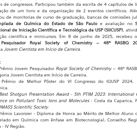
s de congressos. Participou também da escrita de 4 capítulos de li
ação de um livro e da organização de 2 eventos científicos. Alé
pou de monitorias de curso de graduação, bancas de comissões ju
mpíada de Química do Estado de São Paulo
e avaliação no
cional de Iniciação Científica e Tecnológica da USP (SIICUSP)
, ativ
ção científica e minicursos. Em 8 de junho de 2025, recebeu
Pesquisador Royal Society of Chemistry – 48ª RASBQ 2
ia
Jovem Cientista em Início de Carreira
.
:
Prêmio Jovem Pesquisador
Royal Society of Chemistry
– 48ª RASB
oria Jovem Cientista em Início de Carreira.
 Prêmio de Melhor Pôster do VI Congresso do IQUSP 2024, In
ica.
Best Shotgun Presentation Award
-
5th PTIM 2023: International 
nce on Pollutant Toxic Ions and Molecules
- Costa da Caparica, P
ASS Scientific Society
.
Prêmio Lavoisier - Diploma de Honra ao Mérito de Melhor Aluno 
elado em Química com ênfase em Biotecnologia), Conselho Reg
 - IV Região.