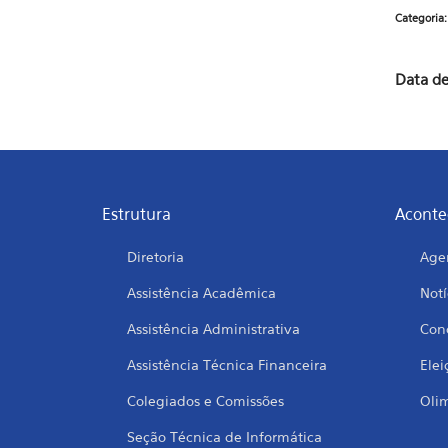
Categoria
Data de
Estrutura
Aconte
Diretoria
Age
Assistência Acadêmica
Notí
Assistência Administrativa
Conc
Assistência Técnica Financeira
Elei
Colegiados e Comissões
Oli
Seção Técnica de Informática