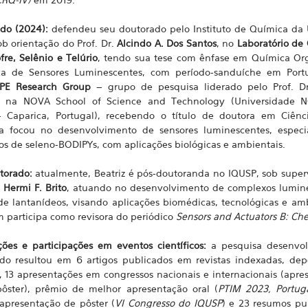
do (2024):
defendeu seu doutorado pelo Instituto de Química da
ob orientação do Prof. Dr.
Alcindo A. Dos Santos
, no
Laboratório de
fre, Selênio e Telúrio
, tendo sua tese com ênfase em Química Or
ica de Sensores Luminescentes, com período-sanduíche em Port
PE Research Group
– grupo de pesquisa liderado pelo Prof. D
, na NOVA School of Science and Technology (Universidade 
- Caparica, Portugal), recebendo o título de doutora em Ciênc
a focou no desenvolvimento de sensores luminescentes, espec
os de seleno-BODIPYs, com aplicações biológicas e ambientais.
torado:
atualmente, Beatriz é pós-doutoranda no IQUSP, sob super
.
Hermi F. Brito
, atuando no desenvolvimento de complexos lumin
de lantanídeos, visando aplicações biomédicas, tecnológicas e amb
participa como revisora do periódico
Sensors and Actuators B: Ch
ções e participações em eventos científicos:
a pesquisa desenvol
do resultou em 6 artigos publicados em revistas indexadas, dep
, 13 apresentações em congressos nacionais e internacionais (apre
pôster), prêmio de melhor apresentação oral (
PTIM 2023, Portug
apresentação de pôster (
VI Congresso do IQUSP
) e 23 resumos pu