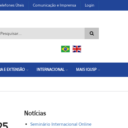
elefones Úteis
Comunicação e Imprensa
Login
ormulário de busca
A E EXTENSÃO
INTERNACIONAL
MAIS IQUSP
Notícias
25
Seminário Internacional Online