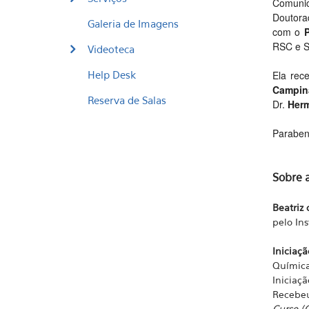
Comuni
Doutora
Galeria de Imagens
com o
RSC e S
Videoteca
Help Desk
Ela rec
Campin
Reserva de Salas
Dr.
Herm
Parabeni
Sobre a
Beatriz
pelo In
Iniciaçã
Químic
Iniciaç
Recebe
Curso (