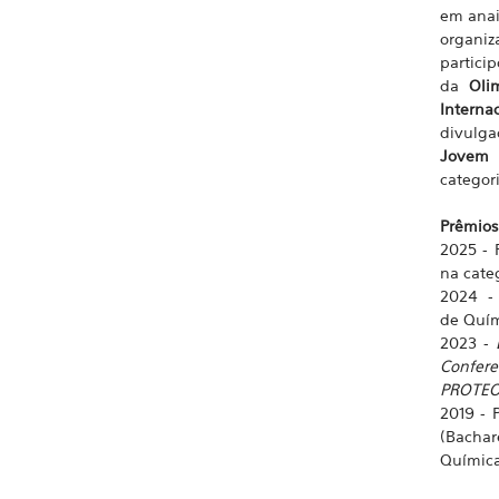
em anai
organiz
partici
da
Oli
Interna
divulga
Jovem 
categor
Prêmios
2025 - 
na categ
2024 -
de Quím
2023 -
Confere
PROTEOM
2019 - 
(Bachar
Química