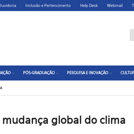
Ouvidoria
Inclusão e Pertencimento
Help Desk
Webmail
T
F
UAÇÃO
PÓS-GRADUAÇÃO
PESQUISA E INOVAÇÃO
CULTUR
MA
a mudança global do clima