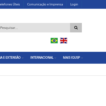
elefones Úteis
Comunicação e Imprensa
Login
ormulário de busca
A E EXTENSÃO
INTERNACIONAL
MAIS IQUSP