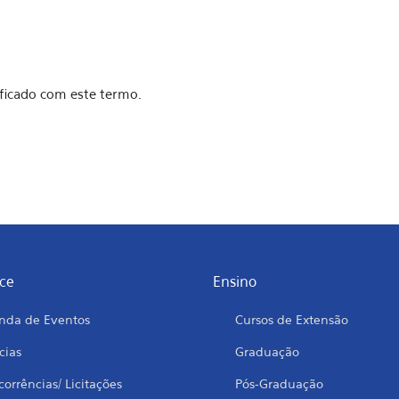
ficado com este termo.
ce
Ensino
nda de Eventos
Cursos de Extensão
cias
Graduação
orrências/ Licitações
Pós-Graduação