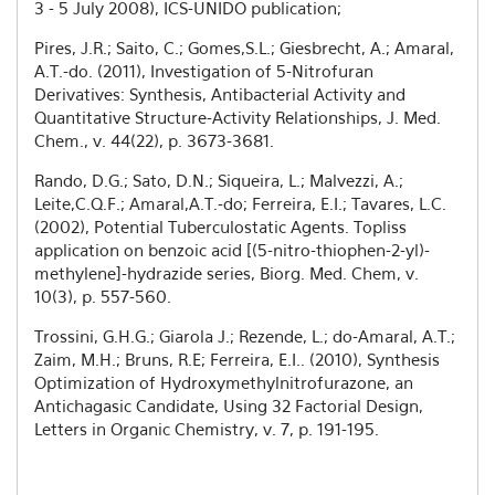
3 - 5 July 2008), ICS-UNIDO publication;
Pires, J.R.; Saito, C.; Gomes,S.L.; Giesbrecht, A.; Amaral,
A.T.-do. (2011), Investigation of 5-Nitrofuran
Derivatives: Synthesis, Antibacterial Activity and
Quantitative Structure-Activity Relationships, J. Med.
Chem., v. 44(22), p. 3673-3681.
Rando, D.G.; Sato, D.N.; Siqueira, L.; Malvezzi, A.;
Leite,C.Q.F.; Amaral,A.T.-do; Ferreira, E.I.; Tavares, L.C.
(2002), Potential Tuberculostatic Agents. Topliss
application on benzoic acid [(5-nitro-thiophen-2-yl)-
methylene]-hydrazide series, Biorg. Med. Chem, v.
10(3), p. 557-560.
Trossini, G.H.G.; Giarola J.; Rezende, L.; do-Amaral, A.T.;
Zaim, M.H.; Bruns, R.E; Ferreira, E.I.. (2010), Synthesis
Optimization of Hydroxymethylnitrofurazone, an
Antichagasic Candidate, Using 32 Factorial Design,
Letters in Organic Chemistry, v. 7, p. 191-195.