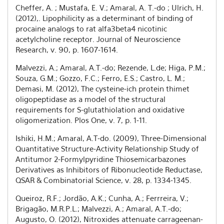
Cheffer, A. ; Mustafa, E. V.; Amaral, A. T.-do ; Ulrich, H.
(2012),. Lipophilicity as a determinant of binding of
procaine analogs to rat alfa3beta4 nicotinic
acetylcholine receptor. Journal of Neuroscience
Research, v. 90, p. 1607-1614.
Malvezzi, A.; Amaral, A.T.-do; Rezende, L.de; Higa, P.M.;
Souza, G.M.; Gozzo, F.C.; Ferro, E.S.; Castro, L. M.;
Demasi, M. (2012), The cysteine-ich protein thimet
oligopeptidase as a model of the structural
requirements for S-glutathiolation and oxidative
oligomerization. Plos One, v. 7, p. 1-11.
Ishiki, H.M.; Amaral, A.T-do. (2009), Three-Dimensional
Quantitative Structure-Activity Relationship Study of
Antitumor 2-Formylpyridine Thiosemicarbazones
Derivatives as Inhibitors of Ribonucleotide Reductase,
QSAR & Combinatorial Science, v. 28, p. 1334-1345.
Queiroz, R.F.; Jordão, A.K.; Cunha, A.; Ferrreira, V.;
Brigagão, M.R.P.L.; Malvezzi, A.; Amaral, A.T.-do;
Augusto, O. (2012), Nitroxides attenuate carrageenan-