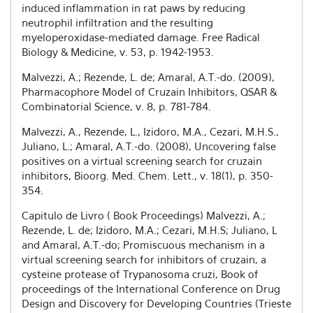
induced inflammation in rat paws by reducing
neutrophil infiltration and the resulting
myeloperoxidase-mediated damage. Free Radical
Biology & Medicine, v. 53, p. 1942-1953.
Malvezzi, A.; Rezende, L. de; Amaral, A.T.-do. (2009),
Pharmacophore Model of Cruzain Inhibitors, QSAR &
Combinatorial Science, v. 8, p. 781-784.
Malvezzi, A., Rezende, L., Izidoro, M.A., Cezari, M.H.S.,
Juliano, L.; Amaral, A.T.-do. (2008), Uncovering false
positives on a virtual screening search for cruzain
inhibitors, Bioorg. Med. Chem. Lett., v. 18(1), p. 350-
354.
Capitulo de Livro ( Book Proceedings) Malvezzi, A.;
Rezende, L. de; Izidoro, M.A.; Cezari, M.H.S; Juliano, L
and Amaral, A.T.-do; Promiscuous mechanism in a
virtual screening search for inhibitors of cruzain, a
cysteine protease of Trypanosoma cruzi, Book of
proceedings of the International Conference on Drug
Design and Discovery for Developing Countries (Trieste