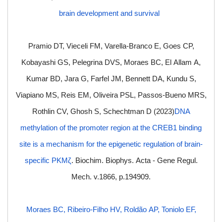
brain development and survival
Pramio DT, Vieceli FM, Varella-Branco E, Goes CP,
Kobayashi GS, Pelegrina DVS, Moraes BC, El Allam A,
Kumar BD, Jara G, Farfel JM, Bennett DA, Kundu S,
Viapiano MS, Reis EM, Oliveira PSL, Passos-Bueno MRS,
Rothlin CV, Ghosh S, Schechtman D (2023)
DNA
methylation of the promoter region at the CREB1 binding
site is a mechanism for the epigenetic regulation of brain-
specific PKMζ
. Biochim. Biophys. Acta - Gene Regul.
Mech. v.1866, p.194909.
Moraes BC, Ribeiro-Filho HV, Roldão AP, Toniolo EF,