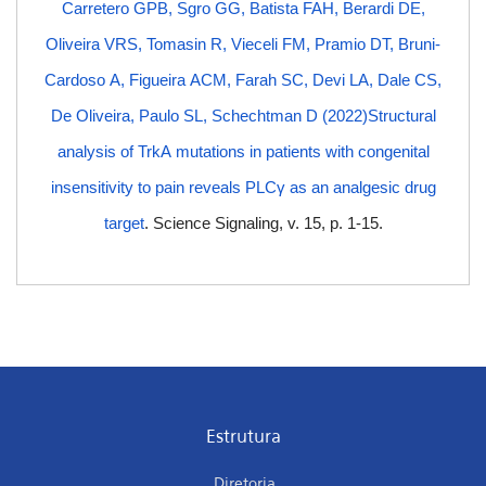
Carretero GPB, Sgro GG, Batista FAH, Berardi DE,
Oliveira VRS, Tomasin R, Vieceli FM, Pramio DT, Bruni-
Cardoso A, Figueira ACM, Farah SC, Devi LA, Dale CS,
De Oliveira, Paulo SL, Schechtman D (2022)Structural
analysis of TrkA mutations in patients with congenital
insensitivity to pain reveals PLCγ as an analgesic drug
target
. Science Signaling, v. 15, p. 1-15.
Estrutura
Diretoria