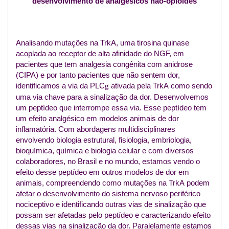
desenvolvimento de analgésicos não-opióides
Analisando mutações na TrkA, uma tirosina quinase
acoplada ao receptor de alta afinidade do NGF, em
pacientes que tem analgesia congênita com anidrose
(CIPA) e por tanto pacientes que não sentem dor,
identificamos a via da PLC
ativada pela TrkA como sendo
g
uma via chave para a sinalização da dor. Desenvolvemos
um peptídeo que interrompe essa via. Esse peptídeo tem
um efeito analgésico em modelos animais de dor
inflamatória. Com abordagens multidisciplinares
envolvendo biologia estrutural, fisiologia, embriologia,
bioquímica, química e biologia celular e com diversos
colaboradores, no Brasil e no mundo, estamos vendo o
efeito desse peptídeo em outros modelos de dor em
animais, compreendendo como mutações na TrkA podem
afetar o desenvolvimento do sistema nervoso periférico
nociceptivo e identificando outras vias de sinalização que
possam ser afetadas pelo peptídeo e caracterizando efeito
dessas vias na sinalização da dor. Paralelamente estamos